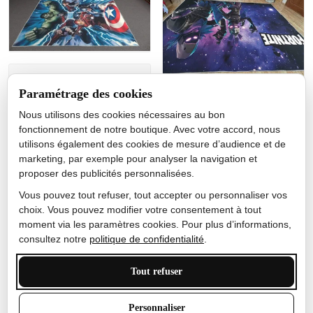
Jérôme lemaire
Paramétrage des cookies
Gutes Produkt
Nous utilisons des cookies nécessaires au bon
Nicole Camacho
fonctionnement de notre boutique. Avec votre accord, nous
utilisons également des cookies de mesure d’audience et de
Très bien
marketing, par exemple pour analyser la navigation et
Je ne m'attendais pas à ce
proposer des publicités personnalisées.
que le tapis ait un si bel
effet de couleur, l'encre est
Vous pouvez tout refuser, tout accepter ou personnaliser vos
très bonne, le tapis est
choix. Vous pouvez modifier votre consentement à tout
épais et doux, mon fils
moment via les paramètres cookies. Pour plus d’informations,
sera très excité
consultez notre
politique de confidentialité
.
Tout refuser
Anthony Trevalinet
Personnaliser