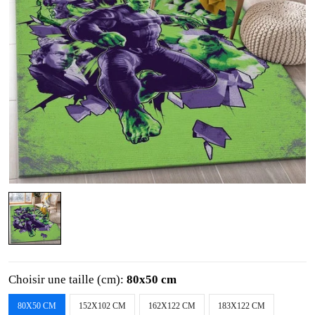
Choisir une taille (cm):
80x50 cm
80X50 CM
152X102 CM
162X122 CM
183X122 CM