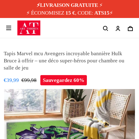
⚡️LIVRAISON GRATUITE
⚡️
⚡️ ÉCONOMISEZ
15 €
, CODE:
ATS15
⚡️
Tapis Marvel mcu Avengers incroyable bannière Hulk
Bruce à offrir – une déco super-héros pour chambre ou
salle de jeu
€39,99
€99,98
Sauvegardez 60%