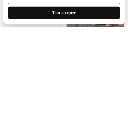
J'adore le style et la taille
Tout accepter
de ce tapis. C'est parfait
pour cet espace.
Manon Agard
Je recommanderai votre
produit
Impression de haute
qualité et joli petit tapis.
J'étendrai le tapis dans peu
d'espace pour que mes
enfants puissent jouer, quel
cadeau !
Fagiano
Ce tapis est incroyable.
Les lignes du motif sont
exactement comme