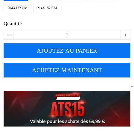
204X152 CM
214X152 CM
Quantité
AJOUTEZ AU PANIER
ACHETEZ MAINTENANT