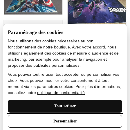
Jérôme lemaire
Paramétrage des cookies
Gutes Produkt
Nous utilisons des cookies nécessaires au bon
Nicole Camacho
fonctionnement de notre boutique. Avec votre accord, nous
utilisons également des cookies de mesure d’audience et de
Très bien
marketing, par exemple pour analyser la navigation et
Je ne m'attendais pas à ce
proposer des publicités personnalisées.
que le tapis ait un si bel
effet de couleur, l'encre est
Vous pouvez tout refuser, tout accepter ou personnaliser vos
très bonne, le tapis est
choix. Vous pouvez modifier votre consentement à tout
épais et doux, mon fils
moment via les paramètres cookies. Pour plus d’informations,
sera très excité
consultez notre
politique de confidentialité
.
Tout refuser
Anthony Trevalinet
Personnaliser