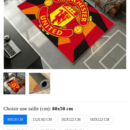
Choisir une taille (cm):
80x50 cm
80X50 CM
152X102 CM
162X122 CM
183X122 CM