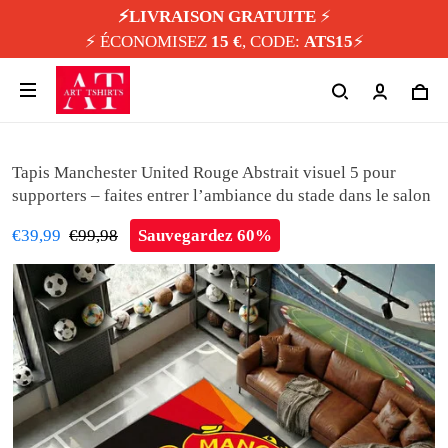
⚡️LIVRAISON GRATUITE
⚡️
⚡️ ÉCONOMISEZ
15 €
, CODE:
ATS15
⚡️
Tapis Manchester United Rouge Abstrait visuel 5 pour
supporters – faites entrer l’ambiance du stade dans le salon
€39,99
€99,98
Sauvegardez 60%