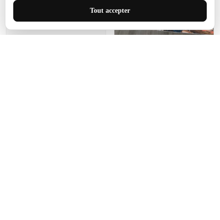
J'adore le style et la taille
Tout accepter
de ce tapis. C'est parfait
pour cet espace.
Manon Agard
Je recommanderai votre
produit
Impression de haute
qualité et joli petit tapis.
J'étendrai le tapis dans peu
d'espace pour que mes
enfants puissent jouer, quel
cadeau !
Fagiano
Ce tapis est incroyable.
Les lignes du motif sont
exactement comme
décrites. Livraison rapide