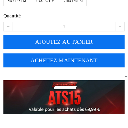
204X152 CM
214X152 CM
250X178 CM
Quantité
AJOUTEZ AU PANIER
ACHETEZ MAINTENANT