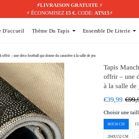
⚡️LIVRAISON GRATUITE
⚡️
⚡️ ÉCONOMISEZ
15 €
, CODE:
ATS15
⚡️
 D'accueil
Thème Du Tapis
Ensemble De Literie
offrir – une déco football qui donne du caractère à la salle de jeu
Tapis Manche
offrir – une
à la salle de
€39,99
€99,
Choisir une tail
80X50 CM
15
204X152 CM