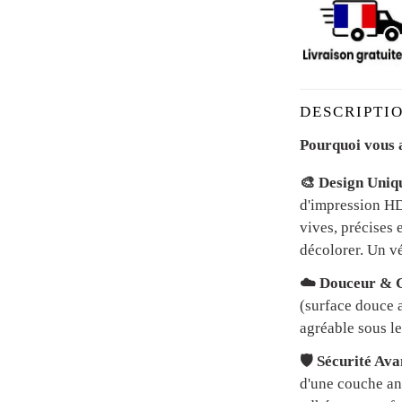
DESCRIPTIO
Pourquoi vous a
🎨 Design Uniq
d'impression HD 
vives, précises 
décolorer. Un vé
☁️ Douceur & C
(surface douce a
agréable sous le
🛡️ Sécurité Av
d'une couche an