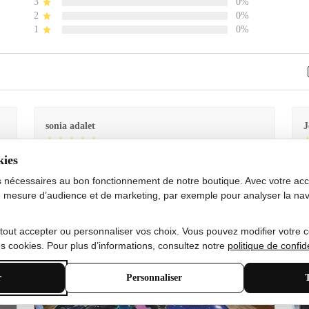
3
0%
2
0%
1
0%
sonia adalet
J
kies
Je
Le tapis est exactement comme sur la photo et en très
G
bon état doux
s nécessaires au bon fonctionnement de notre boutique. Avec votre acco
 mesure d’audience et de marketing, par exemple pour analyser la nav
 tout accepter ou personnaliser vos choix. Vous pouvez modifier votre 
 cookies. Pour plus d’informations, consultez notre
politique de confide
r
Personnaliser