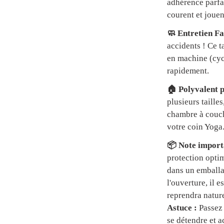
adhérence parfai
courent et jouen
🧼 Entretien Fa
accidents ! Ce t
en machine (cycl
rapidement.
🏠 Polyvalent p
plusieurs tailles
chambre à couch
votre coin Yoga
📦 Note importa
protection optim
dans un emball
l'ouverture, il 
reprendra natur
Astuce :
Passez 
se détendre et a