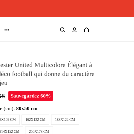
ster United Multicolore Élégant à
 déco football qui donne du caractère
 jeu
98
Sauvegardez 60%
le (cm):
80x50 cm
2X102 CM
162X122 CM
183X122 CM
214X152 CM
250X178 CM