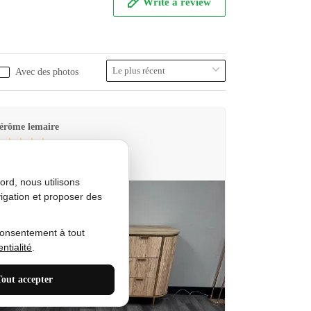
Write a review
Avec des photos
érôme lemaire
utes Produkt
rd, nous utilisons
igation et proposer des
consentement à tout
ntialité
.
Tout accepter