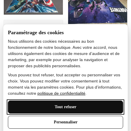
Jérôme lemaire
Paramétrage des cookies
Gutes Produkt
Nous utilisons des cookies nécessaires au bon
Nicole Camacho
fonctionnement de notre boutique. Avec votre accord, nous
utilisons également des cookies de mesure d’audience et de
Très bien
marketing, par exemple pour analyser la navigation et
Je ne m'attendais pas à ce
proposer des publicités personnalisées.
que le tapis ait un si bel
effet de couleur, l'encre est
Vous pouvez tout refuser, tout accepter ou personnaliser vos
très bonne, le tapis est
choix. Vous pouvez modifier votre consentement à tout
épais et doux, mon fils
moment via les paramètres cookies. Pour plus d’informations,
sera très excité
consultez notre
politique de confidentialité
.
Tout refuser
Anthony Trevalinet
Personnaliser