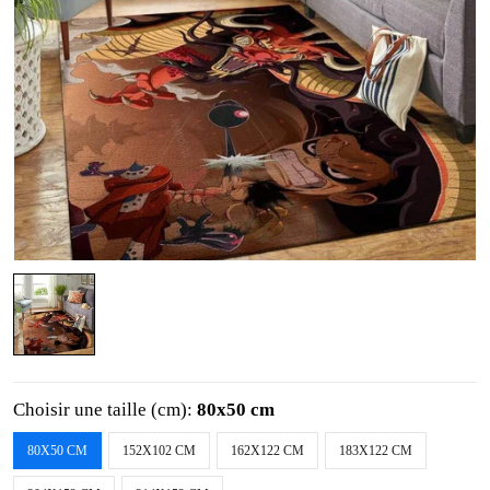
Choisir une taille (cm):
80x50 cm
80X50 CM
152X102 CM
162X122 CM
183X122 CM