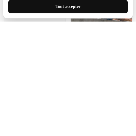
J'adore le style et la taille
Tout accepter
de ce tapis. C'est parfait
pour cet espace.
Manon Agard
Je recommanderai votre
produit
Impression de haute
qualité et joli petit tapis.
J'étendrai le tapis dans peu
d'espace pour que mes
enfants puissent jouer, quel
cadeau !
Fagiano
Ce tapis est incroyable.
Les lignes du motif sont
exactement comme
décrites. Livraison rapide