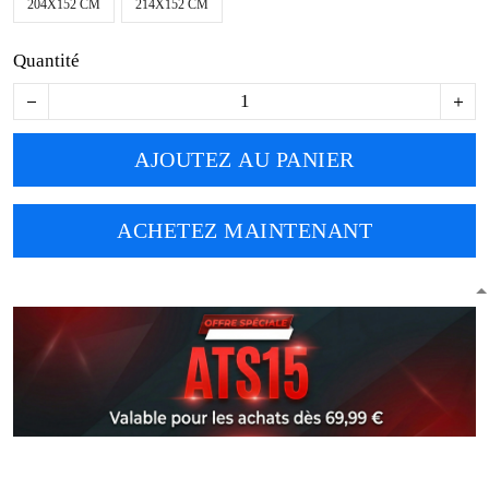
204X152 CM
214X152 CM
Quantité
AJOUTEZ AU PANIER
ACHETEZ MAINTENANT