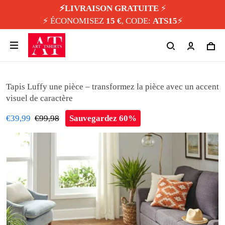
⚡️LIVRAISON GRATUITE
⚡️
⚡️ ÉCONOMISEZ
15 €
, CODE:
ATS15
⚡️
Tapis Luffy une pièce – transformez la pièce avec un accent
visuel de caractère
€39,99
€99,98
Sauvegardez 60%