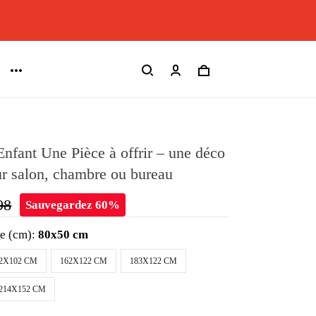
Enfant Une Pièce à offrir – une déco
ur salon, chambre ou bureau
98
Sauvegardez 60%
le (cm):
80x50 cm
2X102 CM
162X122 CM
183X122 CM
214X152 CM