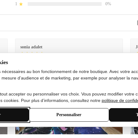
1
0%
sonia adalet
J
kies
Je
Le tapis est exactement comme sur la photo et en très
G
bon état doux
s nécessaires au bon fonctionnement de notre boutique. Avec votre acco
 mesure d’audience et de marketing, par exemple pour analyser la nav
 tout accepter ou personnaliser vos choix. Vous pouvez modifier votre 
 cookies. Pour plus d’informations, consultez notre
politique de confide
r
Personnaliser