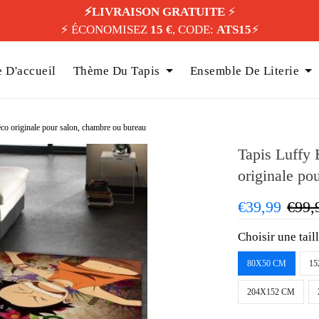
⚡️LIVRAISON GRATUITE
⚡️
⚡️ ÉCONOMISEZ
15 €
, CODE:
ATS15
⚡️
 D'accueil
Thème Du Tapis
Ensemble De Literie
éco originale pour salon, chambre ou bureau
Tapis Luffy 
originale po
€39,99
€99,
Choisir une tail
80X50 CM
15
204X152 CM