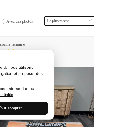
Avec des photos
érôme lemaire
utes Produkt
rd, nous utilisons
igation et proposer des
consentement à tout
ntialité
.
Tout accepter