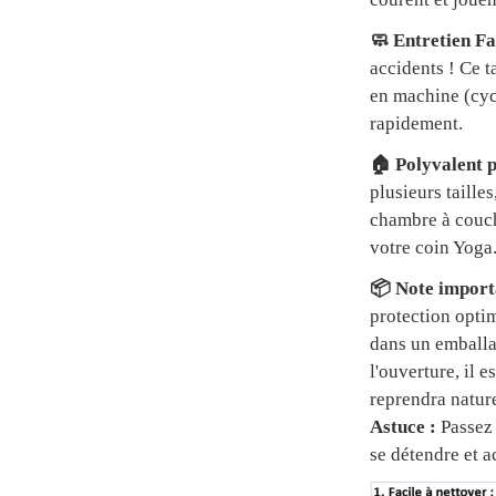
🧼 Entretien Fa
accidents ! Ce t
en machine (cycl
rapidement.
🏠 Polyvalent p
plusieurs tailles
chambre à couch
votre coin Yoga
📦 Note importa
protection optim
dans un emball
l'ouverture, il 
reprendra natur
Astuce :
Passez 
se détendre et a