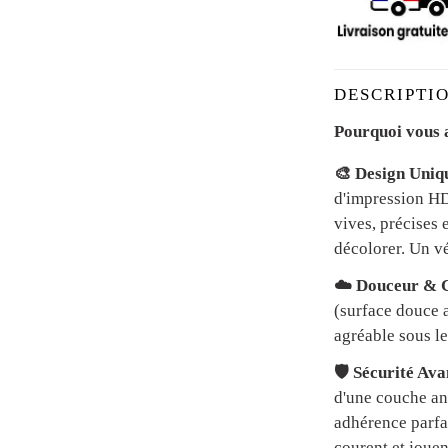
DESCRIPTIO
Pourquoi vous a
🎨 Design Uniq
d'impression HD 
vives, précises 
décolorer. Un vé
☁️ Douceur & C
(surface douce a
agréable sous le
🛡️ Sécurité Av
d'une couche an
adhérence parfai
courent et jouen