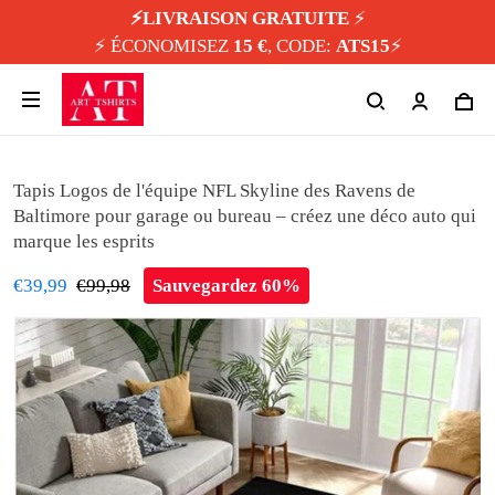
⚡️LIVRAISON GRATUITE
⚡️
⚡️ ÉCONOMISEZ
15 €
, CODE:
ATS15
⚡️
Tapis Logos de l'équipe NFL Skyline des Ravens de
Baltimore pour garage ou bureau – créez une déco auto qui
marque les esprits
€39,99
€99,98
Sauvegardez 60%