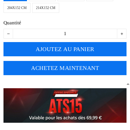
204X152 CM
214X152 CM
Quantité
AJOUTEZ AU PANIER
ACHETEZ MAINTENANT