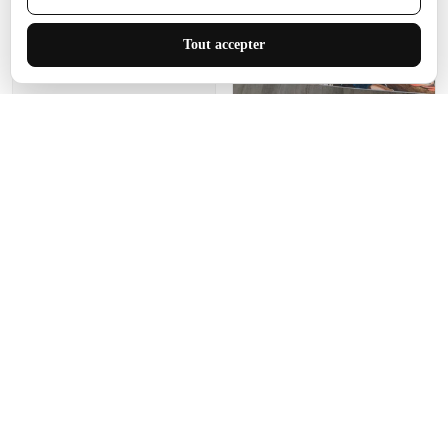
J'adore le style et la taille
Tout accepter
de ce tapis. C'est parfait
pour cet espace.
Manon Agard
Je recommanderai votre
produit
Impression de haute
qualité et joli petit tapis.
J'étendrai le tapis dans peu
d'espace pour que mes
enfants puissent jouer, quel
cadeau !
Fagiano
Ce tapis est incroyable.
Les lignes du motif sont
exactement comme