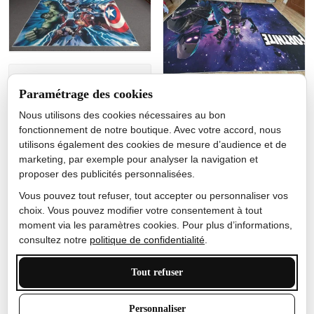
Jérôme lemaire
Paramétrage des cookies
Gutes Produkt
Nous utilisons des cookies nécessaires au bon
Nicole Camacho
fonctionnement de notre boutique. Avec votre accord, nous
utilisons également des cookies de mesure d’audience et de
Très bien
marketing, par exemple pour analyser la navigation et
Je ne m'attendais pas à ce
proposer des publicités personnalisées.
que le tapis ait un si bel
effet de couleur, l'encre est
Vous pouvez tout refuser, tout accepter ou personnaliser vos
très bonne, le tapis est
choix. Vous pouvez modifier votre consentement à tout
épais et doux, mon fils
moment via les paramètres cookies. Pour plus d’informations,
sera très excité
consultez notre
politique de confidentialité
.
Tout refuser
Anthony Trevalinet
Personnaliser