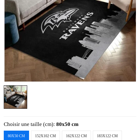
Choisir une taille (cm):
80x50 cm
80X50 CM
152X102 CM
162X122 CM
183X122 CM