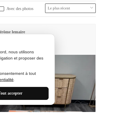
Avec des photos
érôme lemaire
utes Produkt
rd, nous utilisons
igation et proposer des
consentement à tout
ntialité
.
Tout accepter