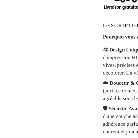
DESCRIPTIO
Pourquoi vous a
🎨 Design Uniq
d'impression HD 
vives, précises 
décolorer. Un vé
☁️ Douceur & C
(surface douce a
agréable sous le
🛡️ Sécurité Av
d'une couche an
adhérence parfai
courent et jouen