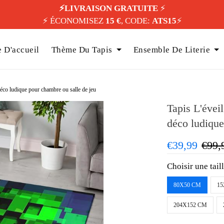
⚡️LIVRAISON GRATUITE
⚡️
⚡️ ÉCONOMISEZ
15 €
, CODE:
ATS15
⚡️
 D'accueil
Thème Du Tapis
Ensemble De Literie
déco ludique pour chambre ou salle de jeu
Tapis L'évei
déco ludique
€39,99
€99,
Choisir une tail
80X50 CM
15
204X152 CM