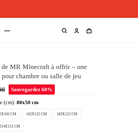
l de MR Minecraft à offrir – une
 pour chambre ou salle de jeu
98
Sauvegardez 60%
le (cm):
80x50 cm
2X102 CM
162X122 CM
183X122 CM
214X152 CM