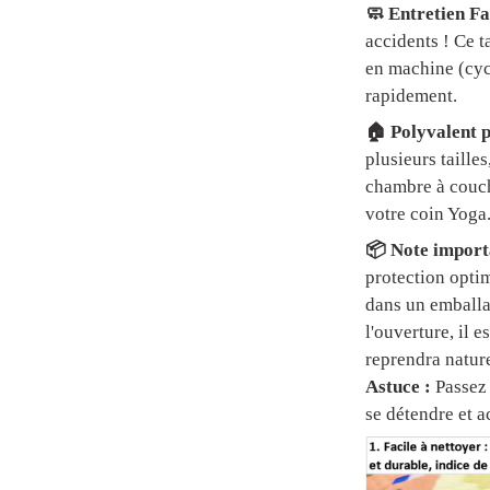
🧼 Entretien Fa
accidents ! Ce t
en machine (cycl
rapidement.
🏠 Polyvalent p
plusieurs tailles
chambre à couch
votre coin Yoga
📦 Note importa
protection optim
dans un emball
l'ouverture, il 
reprendra natur
Astuce :
Passez 
se détendre et a