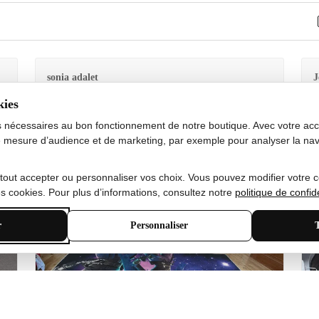
sonia adalet
J
kies
Je
Le tapis est exactement comme sur la photo et en très
G
s nécessaires au bon fonctionnement de notre boutique. Avec votre acco
bon état doux
 mesure d’audience et de marketing, par exemple pour analyser la nav
 tout accepter ou personnaliser vos choix. Vous pouvez modifier votre 
 cookies. Pour plus d’informations, consultez notre
politique de confide
r
Personnaliser