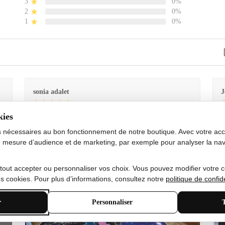
3
0%
2
0%
1
0%
sonia adalet
J
kies
Je
Le tapis est exactement comme sur la photo et en très
G
bon état doux
s nécessaires au bon fonctionnement de notre boutique. Avec votre acco
 mesure d’audience et de marketing, par exemple pour analyser la nav
 tout accepter ou personnaliser vos choix. Vous pouvez modifier votre 
 cookies. Pour plus d’informations, consultez notre
politique de confide
r
Personnaliser