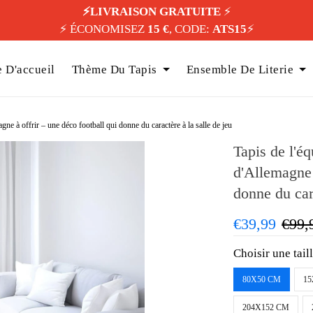
⚡️LIVRAISON GRATUITE
⚡️
⚡️ ÉCONOMISEZ
15 €
, CODE:
ATS15
⚡️
 D'accueil
Thème Du Tapis
Ensemble De Literie
agne à offrir – une déco football qui donne du caractère à la salle de jeu
Tapis de l'éq
d'Allemagne 
donne du cara
€39,99
€99,
Choisir une tail
80X50 CM
15
204X152 CM