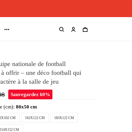
uipe nationale de football
à offrir – une déco football qui
ctère à la salle de jeu
98
Sauvegardez 60%
le (cm):
80x50 cm
2X102 CM
162X122 CM
183X122 CM
214X152 CM