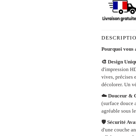
DESCRIPTIO
Pourquoi vous a
🎨 Design Uniq
d'impression HD 
vives, précises 
décolorer. Un vé
☁️ Douceur & C
(surface douce a
agréable sous le
🛡️ Sécurité Av
d'une couche an