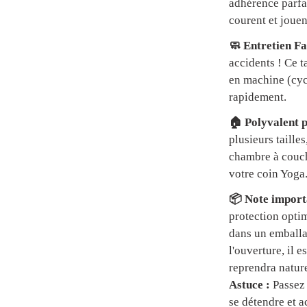
adhérence parfai
courent et jouen
🧼 Entretien Fa
accidents ! Ce t
en machine (cycl
rapidement.
🏠 Polyvalent p
plusieurs tailles
chambre à couch
votre coin Yoga
📦 Note importa
protection optim
dans un emball
l'ouverture, il 
reprendra natur
Astuce :
Passez 
se détendre et a