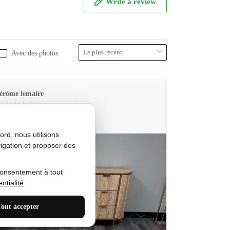
Write a review
Avec des photos
érôme lemaire
utes Produkt
rd, nous utilisons
igation et proposer des
consentement à tout
ntialité
.
Tout accepter