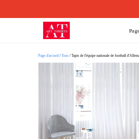
Page
Page d'accueil
/
Tous
/
Tapis de l'équipe nationale de football d'Allem