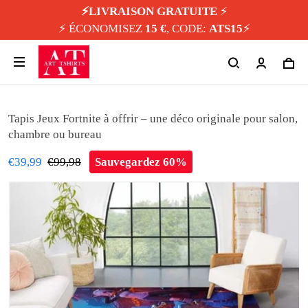
⚡️LIVRAISON GRATUITE
⚡️
⚡️ ÉCONOMISEZ
15 €
, CODE:
ATS15
⚡️
Tapis Jeux Fortnite à offrir – une déco originale pour salon,
chambre ou bureau
€39,99
€99,98
Sauvegardez 60%