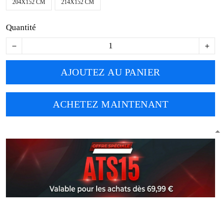
204X152 CM
214X152 CM
Quantité
AJOUTEZ AU PANIER
ACHETEZ MAINTENANT