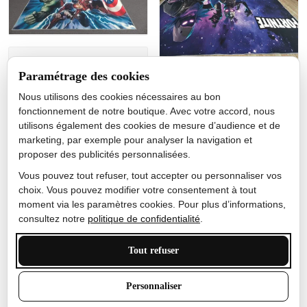
Jérôme lemaire
Paramétrage des cookies
Gutes Produkt
Nous utilisons des cookies nécessaires au bon
Nicole Camacho
fonctionnement de notre boutique. Avec votre accord, nous
utilisons également des cookies de mesure d’audience et de
Très bien
marketing, par exemple pour analyser la navigation et
Je ne m'attendais pas à ce
proposer des publicités personnalisées.
que le tapis ait un si bel
effet de couleur, l'encre est
Vous pouvez tout refuser, tout accepter ou personnaliser vos
très bonne, le tapis est
choix. Vous pouvez modifier votre consentement à tout
épais et doux, mon fils
moment via les paramètres cookies. Pour plus d’informations,
sera très excité
consultez notre
politique de confidentialité
.
Tout refuser
Anthony Trevalinet
Personnaliser