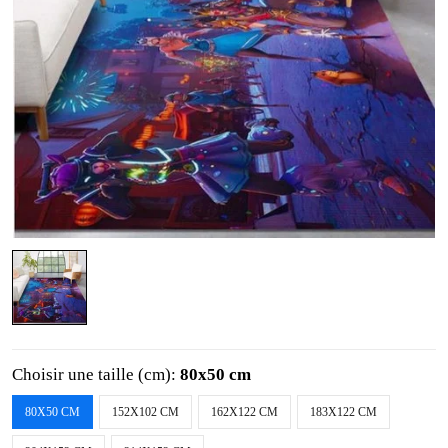
Choisir une taille (cm):
80x50 cm
80X50 CM
152X102 CM
162X122 CM
183X122 CM