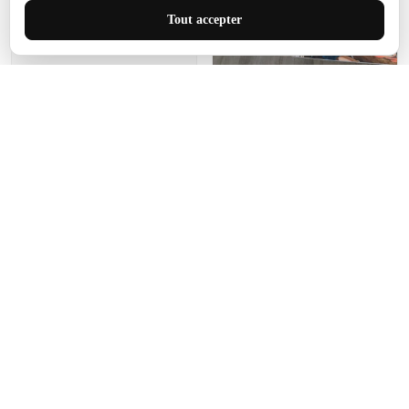
J'adore le style et la taille
Tout accepter
de ce tapis. C'est parfait
pour cet espace.
Manon Agard
Je recommanderai votre
produit
Impression de haute
qualité et joli petit tapis.
J'étendrai le tapis dans peu
d'espace pour que mes
enfants puissent jouer, quel
cadeau !
Fagiano
Ce tapis est incroyable.
Les lignes du motif sont
exactement comme
décrites. Livraison rapide