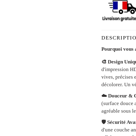
DESCRIPTIO
Pourquoi vous a
🎨 Design Uniq
d'impression HD 
vives, précises 
décolorer. Un vé
☁️ Douceur & C
(surface douce a
agréable sous le
🛡️ Sécurité Av
d'une couche an