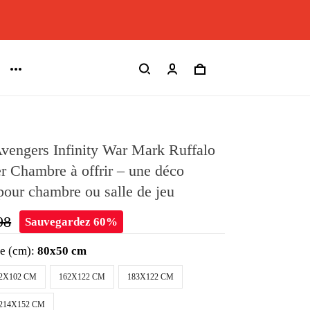
vengers Infinity War Mark Ruffalo
r Chambre à offrir – une déco
pour chambre ou salle de jeu
98
Sauvegardez 60%
le (cm):
80x50 cm
2X102 CM
162X122 CM
183X122 CM
214X152 CM