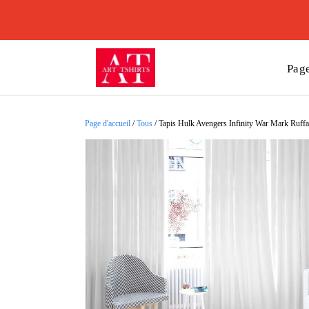
Page
Page d'accueil
/
Tous
/
Tapis Hulk Avengers Infinity War Mark Ruffal