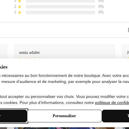
3
0%
2
0%
1
0%
sonia adalet
J
kies
Je
Le tapis est exactement comme sur la photo et en très
G
bon état doux
s nécessaires au bon fonctionnement de notre boutique. Avec votre acco
 mesure d’audience et de marketing, par exemple pour analyser la nav
 tout accepter ou personnaliser vos choix. Vous pouvez modifier votre 
 cookies. Pour plus d’informations, consultez notre
politique de confide
r
Personnaliser