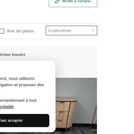
Write a review
Avec des photos
érôme lemaire
utes Produkt
rd, nous utilisons
igation et proposer des
consentement à tout
ntialité
.
Tout accepter