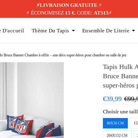
⚡️LIVRAISON GRATUITE
⚡️
⚡️ ÉCONOMISEZ
15 €
, CODE:
ATS15
⚡️
 D'accueil
Thème Du Tapis
Ensemble De Literie
o Bruce Banner Chambre à offrir – une déco super-héros pour chambre ou salle de jeu
Tapis Hulk A
Bruce Banne
super-héros 
€39,99
€99,
Choisir une tail
80X50 CM
15
204X152 CM