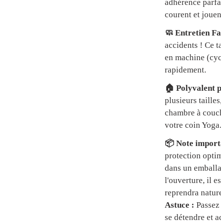
adhérence parfai
courent et jouen
🧼 Entretien Fa
accidents ! Ce t
en machine (cycl
rapidement.
🏠 Polyvalent p
plusieurs tailles
chambre à couch
votre coin Yoga
📦 Note importa
protection optim
dans un emball
l'ouverture, il 
reprendra natur
Astuce :
Passez 
se détendre et a