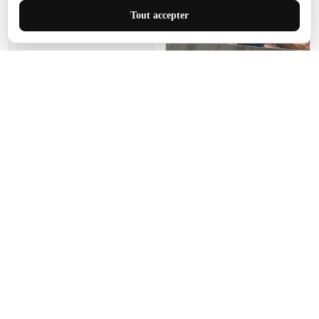
J'adore le style et la taille
Tout accepter
de ce tapis. C'est parfait
pour cet espace.
Manon Agard
Je recommanderai votre
produit
Impression de haute
qualité et joli petit tapis.
J'étendrai le tapis dans peu
d'espace pour que mes
enfants puissent jouer, quel
cadeau !
Fagiano
Ce tapis est incroyable.
Les lignes du motif sont
exactement comme
décrites. Livraison rapide