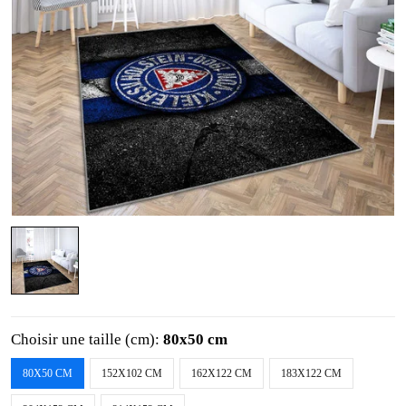
Choisir une taille (cm):
80x50 cm
80X50 CM
152X102 CM
162X122 CM
183X122 CM