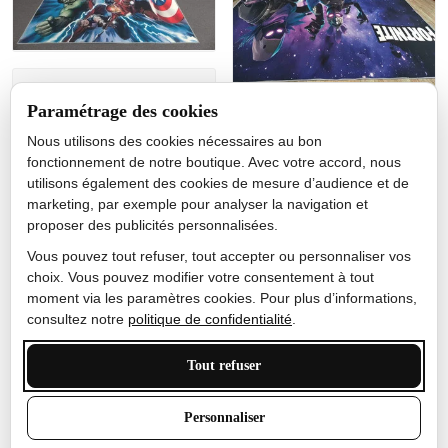
Jérôme lemaire
Paramétrage des cookies
Gutes Produkt
Nous utilisons des cookies nécessaires au bon
Nicole Camacho
fonctionnement de notre boutique. Avec votre accord, nous
utilisons également des cookies de mesure d’audience et de
Très bien
marketing, par exemple pour analyser la navigation et
Je ne m'attendais pas à ce
proposer des publicités personnalisées.
que le tapis ait un si bel
effet de couleur, l'encre est
Vous pouvez tout refuser, tout accepter ou personnaliser vos
très bonne, le tapis est
choix. Vous pouvez modifier votre consentement à tout
épais et doux, mon fils
moment via les paramètres cookies. Pour plus d’informations,
sera très excité
consultez notre
politique de confidentialité
.
Tout refuser
Anthony Trevalinet
Personnaliser