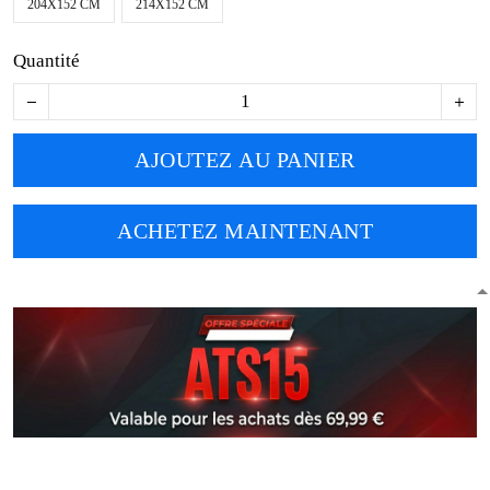
204X152 CM
214X152 CM
Quantité
AJOUTEZ AU PANIER
ACHETEZ MAINTENANT