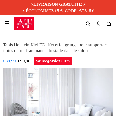
⚡️LIVRAISON GRATUITE
⚡️
⚡️ ÉCONOMISEZ
15 €
, CODE:
ATS15
⚡️
Tapis Holstein Kiel FC effet effet grunge pour supporters –
faites entrer l’ambiance du stade dans le salon
€39,99
€99,98
Sauvegardez 60%