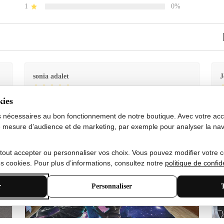
1
0%
sonia adalet
J
kies
Je
Le tapis est exactement comme sur la photo et en très
G
bon état doux
s nécessaires au bon fonctionnement de notre boutique. Avec votre acco
 mesure d’audience et de marketing, par exemple pour analyser la nav
 tout accepter ou personnaliser vos choix. Vous pouvez modifier votre 
 cookies. Pour plus d’informations, consultez notre
politique de confide
r
Personnaliser