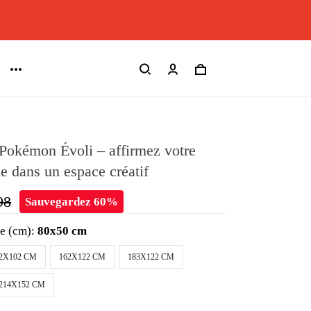
Pokémon Évoli – affirmez votre
e dans un espace créatif
98
Sauvegardez 60%
le (cm):
80x50 cm
2X102 CM
162X122 CM
183X122 CM
214X152 CM