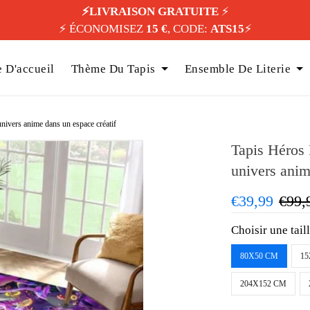
⚡️LIVRAISON GRATUITE
⚡️
⚡️ ÉCONOMISEZ
15 €
, CODE:
ATS15
⚡️
 D'accueil
Thème Du Tapis
Ensemble De Literie
nivers anime dans un espace créatif
Tapis Héros 
univers anim
€39,99
€99,
Choisir une tail
80X50 CM
15
204X152 CM