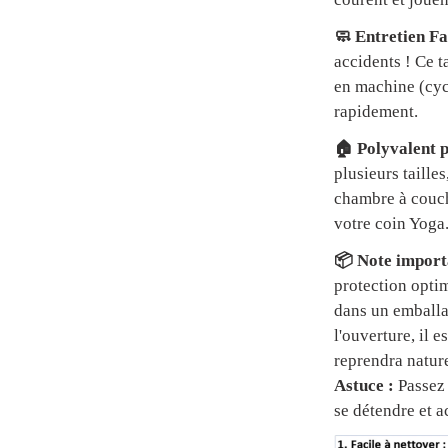
🧼 Entretien Fa
accidents ! Ce t
en machine (cycl
rapidement.
🏠 Polyvalent p
plusieurs tailles
chambre à couch
votre coin Yoga
📦 Note importa
protection optim
dans un emball
l'ouverture, il 
reprendra natur
Astuce :
Passez 
se détendre et a