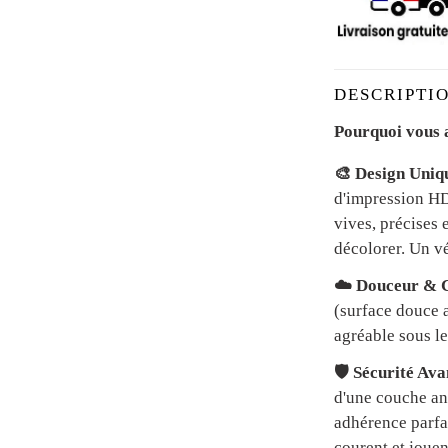
DESCRIPTIO
Pourquoi vous a
🎨 Design Uniq
d'impression HD 
vives, précises 
décolorer. Un vé
☁️ Douceur & C
(surface douce a
agréable sous le
🛡️ Sécurité Av
d'une couche an
adhérence parfai
courent et jouen