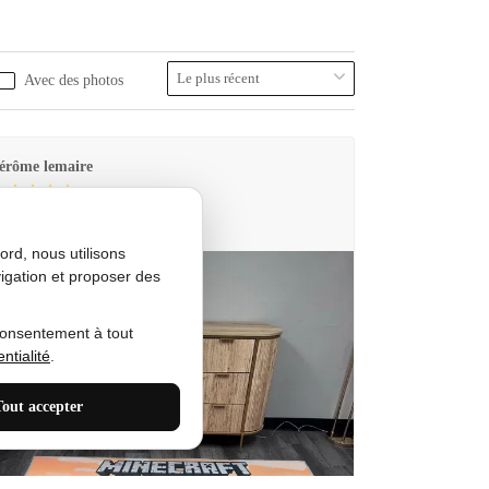
Avec des photos
érôme lemaire
utes Produkt
rd, nous utilisons
igation et proposer des
consentement à tout
ntialité
.
Tout accepter