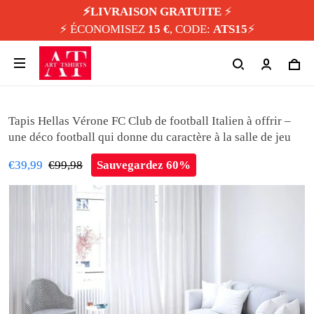
⚡️LIVRAISON GRATUITE
⚡️
⚡️ ÉCONOMISEZ
15 €
, CODE:
ATS15
⚡️
Tapis Hellas Vérone FC Club de football Italien à offrir –
une déco football qui donne du caractère à la salle de jeu
€39,99
€99,98
Sauvegardez 60%