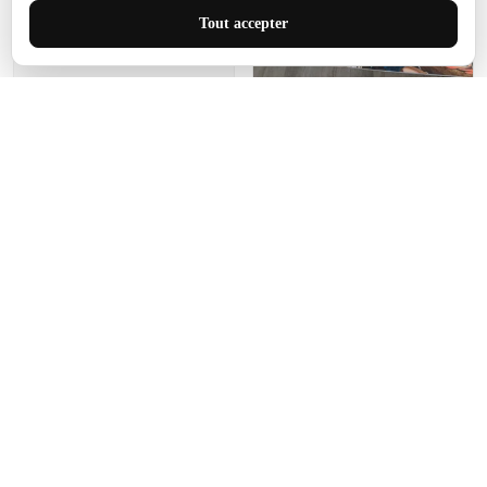
J'adore le style et la taille
Tout accepter
de ce tapis. C'est parfait
pour cet espace.
Manon Agard
Je recommanderai votre
produit
Impression de haute
qualité et joli petit tapis.
J'étendrai le tapis dans peu
d'espace pour que mes
enfants puissent jouer, quel
cadeau !
Fagiano
Ce tapis est incroyable.
Les lignes du motif sont
exactement comme
décrites. Livraison rapide