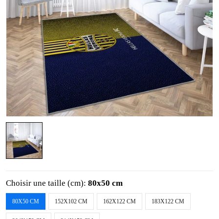
Choisir une taille (cm):
80x50 cm
80X50 CM
152X102 CM
162X122 CM
183X122 CM