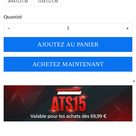
204X152 CM
214X152 CM
Quantité
AJOUTEZ AU PANIER
ACHETEZ MAINTENANT