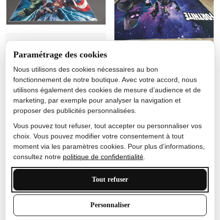
Jérôme lemaire
Paramétrage des cookies
Gutes Produkt
Nous utilisons des cookies nécessaires au bon
Nicole Camacho
fonctionnement de notre boutique. Avec votre accord, nous
utilisons également des cookies de mesure d’audience et de
Très bien
marketing, par exemple pour analyser la navigation et
Je ne m'attendais pas à ce
proposer des publicités personnalisées.
que le tapis ait un si bel
effet de couleur, l'encre est
Vous pouvez tout refuser, tout accepter ou personnaliser vos
très bonne, le tapis est
choix. Vous pouvez modifier votre consentement à tout
épais et doux, mon fils
moment via les paramètres cookies. Pour plus d’informations,
sera très excité
consultez notre
politique de confidentialité
.
Tout refuser
Anthony Trevalinet
Personnaliser