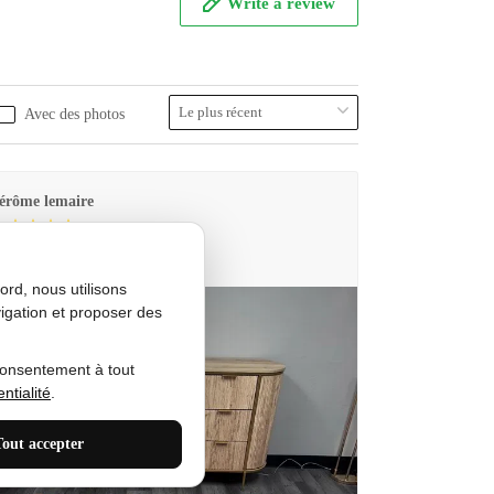
Write a review
Avec des photos
érôme lemaire
utes Produkt
rd, nous utilisons
igation et proposer des
consentement à tout
ntialité
.
Tout accepter