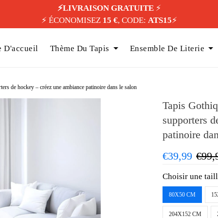
⚡️LIVRAISON GRATUITE
⚡️
⚡️ ÉCONOMISEZ
15 €
, CODE:
ATS15
⚡️
 D'accueil
Thème Du Tapis
Ensemble De Literie
rs de hockey – créez une ambiance patinoire dans le salon
Tapis Gothi
supporters d
patinoire dan
€39,99
€99,
Choisir une tail
80X50 CM
15
204X152 CM