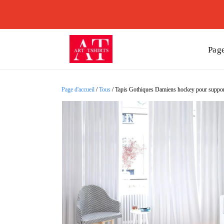
Page
Page d'accueil
/
Tous
/
Tapis Gothiques Damiens hockey pour supporte