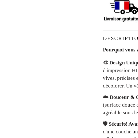
DESCRIPTIO
Pourquoi vous a
🎨 Design Uniq
d'impression HD 
vives, précises 
décolorer. Un vé
☁️ Douceur & C
(surface douce a
agréable sous le
🛡️ Sécurité Av
d'une couche an