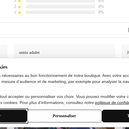
3
0%
2
0%
1
0%
sonia adalet
J
kies
Je
Le tapis est exactement comme sur la photo et en très
G
bon état doux
s nécessaires au bon fonctionnement de notre boutique. Avec votre acco
 mesure d’audience et de marketing, par exemple pour analyser la nav
 tout accepter ou personnaliser vos choix. Vous pouvez modifier votre 
 cookies. Pour plus d’informations, consultez notre
politique de confide
r
Personnaliser