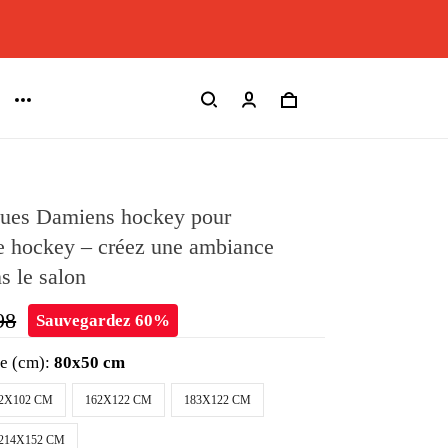
ques Damiens hockey pour
e hockey – créez une ambiance
s le salon
98
Sauvegardez 60%
le (cm):
80x50 cm
2X102 CM
162X122 CM
183X122 CM
214X152 CM