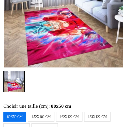
Choisir une taille (cm):
80x50 cm
80X50 CM
152X102 CM
162X122 CM
183X122 CM