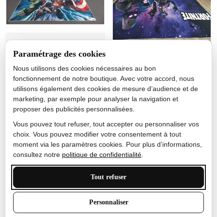
Jérôme lemaire
Paramétrage des cookies
Gutes Produkt
Nous utilisons des cookies nécessaires au bon
Nicole Camacho
fonctionnement de notre boutique. Avec votre accord, nous
utilisons également des cookies de mesure d’audience et de
Très bien
marketing, par exemple pour analyser la navigation et
Je ne m'attendais pas à ce
proposer des publicités personnalisées.
que le tapis ait un si bel
effet de couleur, l'encre est
Vous pouvez tout refuser, tout accepter ou personnaliser vos
très bonne, le tapis est
choix. Vous pouvez modifier votre consentement à tout
épais et doux, mon fils
moment via les paramètres cookies. Pour plus d’informations,
sera très excité
consultez notre
politique de confidentialité
.
Tout refuser
Anthony Trevalinet
Personnaliser