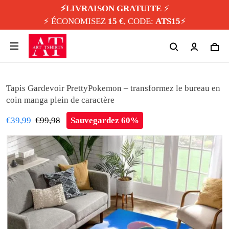
⚡️LIVRAISON GRATUITE
⚡️
⚡️ ÉCONOMISEZ
15 €
, CODE:
ATS15
⚡️
Tapis Gardevoir PrettyPokemon – transformez le bureau en
coin manga plein de caractère
€39,99
€99,98
Sauvegardez 60%