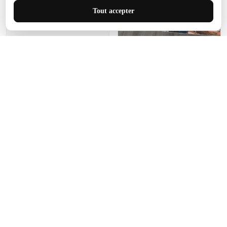
J'adore le style et la taille
Tout accepter
de ce tapis. C'est parfait
pour cet espace.
Manon Agard
Je recommanderai votre
produit
Impression de haute
qualité et joli petit tapis.
J'étendrai le tapis dans peu
d'espace pour que mes
enfants puissent jouer, quel
cadeau !
Fagiano
Ce tapis est incroyable.
Les lignes du motif sont
exactement comme
décrites. Livraison rapide