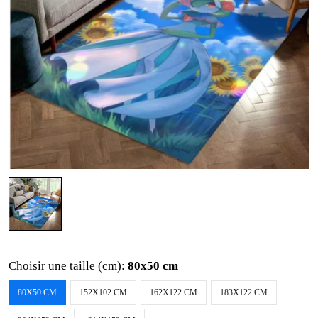
Choisir une taille (cm):
80x50 cm
80X50 CM
152X102 CM
162X122 CM
183X122 CM