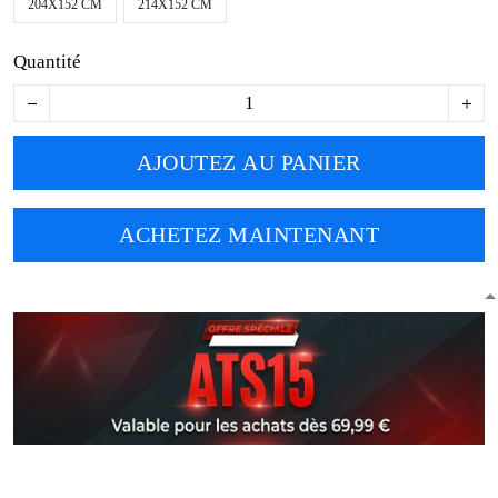
204X152 CM
214X152 CM
Quantité
AJOUTEZ AU PANIER
ACHETEZ MAINTENANT