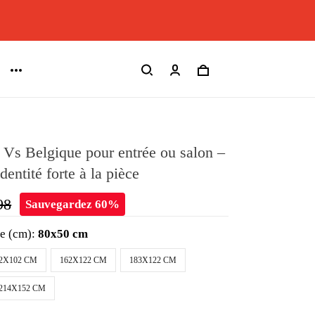
 Vs Belgique pour entrée ou salon –
entité forte à la pièce
98
Sauvegardez 60%
le (cm):
80x50 cm
2X102 CM
162X122 CM
183X122 CM
214X152 CM