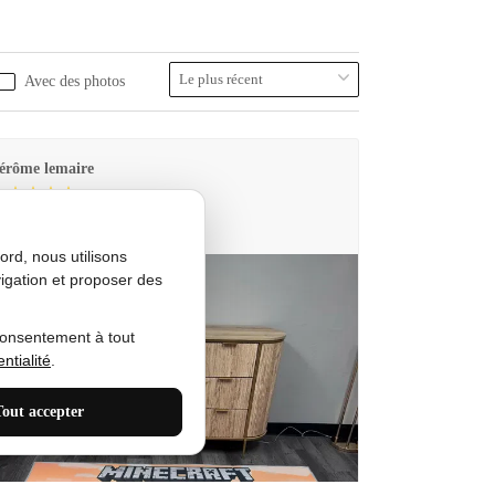
Avec des photos
érôme lemaire
utes Produkt
rd, nous utilisons
igation et proposer des
consentement à tout
ntialité
.
Tout accepter