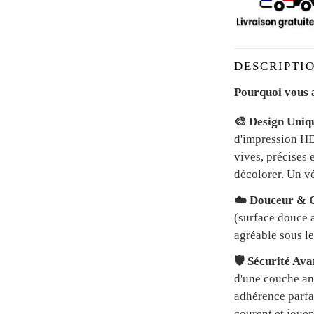
DESCRIPTIO
Pourquoi vous a
🎨 Design Uniq
d'impression HD 
vives, précises 
décolorer. Un vé
☁️ Douceur & C
(surface douce a
agréable sous le
🛡️ Sécurité Av
d'une couche an
adhérence parfai
courent et jouen