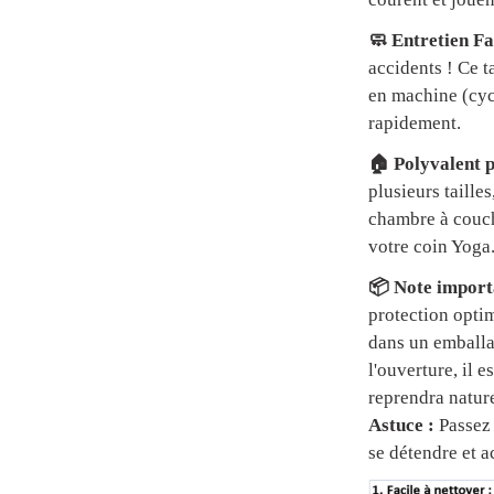
🧼 Entretien Fa
accidents ! Ce t
en machine (cycl
rapidement.
🏠 Polyvalent p
plusieurs tailles
chambre à couch
votre coin Yoga
📦 Note importa
protection optim
dans un emball
l'ouverture, il 
reprendra natur
Astuce :
Passez 
se détendre et a