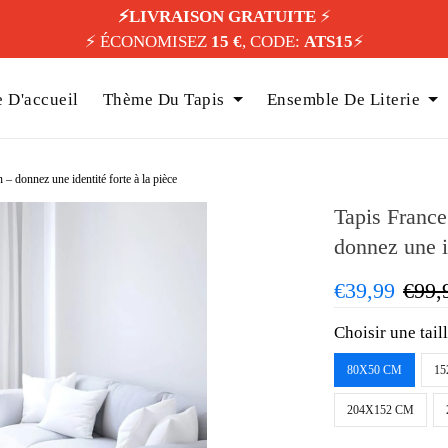
⚡️LIVRAISON GRATUITE
⚡️
⚡️ ÉCONOMISEZ
15 €
, CODE:
ATS15
⚡️
 D'accueil
Thème Du Tapis
Ensemble De Literie
– donnez une identité forte à la pièce
Tapis France
donnez une id
€39,99
€99,
Choisir une tail
80X50 CM
15
204X152 CM