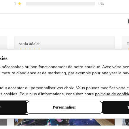
1
0%
sonia adalet
J
kies
Je
Le tapis est exactement comme sur la photo et en très
G
bon état doux
s nécessaires au bon fonctionnement de notre boutique. Avec votre acco
 mesure d’audience et de marketing, par exemple pour analyser la nav
 tout accepter ou personnaliser vos choix. Vous pouvez modifier votre 
 cookies. Pour plus d’informations, consultez notre
politique de confide
r
Personnaliser