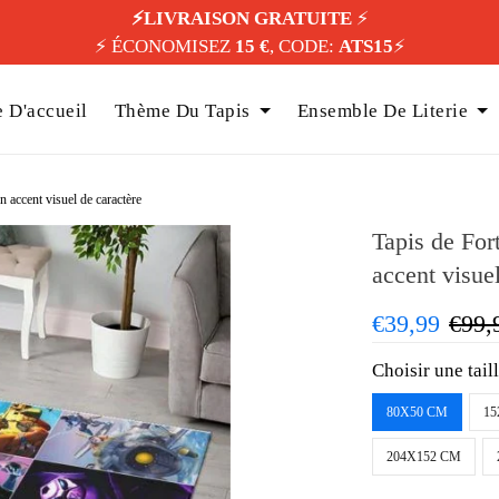
⚡️LIVRAISON GRATUITE
⚡️
⚡️ ÉCONOMISEZ
15 €
, CODE:
ATS15
⚡️
 D'accueil
Thème Du Tapis
Ensemble De Literie
n accent visuel de caractère
Tapis de For
accent visue
€39,99
€99,
Choisir une tail
80X50 CM
15
204X152 CM