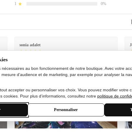
1
0%
sonia adalet
J
kies
Je
Le tapis est exactement comme sur la photo et en très
G
bon état doux
s nécessaires au bon fonctionnement de notre boutique. Avec votre acco
 mesure d’audience et de marketing, par exemple pour analyser la nav
 tout accepter ou personnaliser vos choix. Vous pouvez modifier votre 
 cookies. Pour plus d’informations, consultez notre
politique de confide
r
Personnaliser