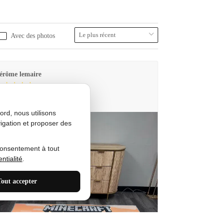
Avec des photos
érôme lemaire
utes Produkt
rd, nous utilisons
igation et proposer des
consentement à tout
ntialité
.
Tout accepter