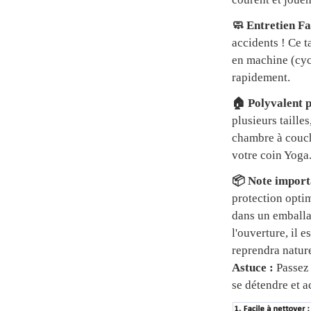
🧼 Entretien Fa
accidents ! Ce t
en machine (cycl
rapidement.
🏠 Polyvalent p
plusieurs tailles
chambre à couch
votre coin Yoga
📦 Note importa
protection optim
dans un emball
l'ouverture, il 
reprendra natur
Astuce :
Passez 
se détendre et a