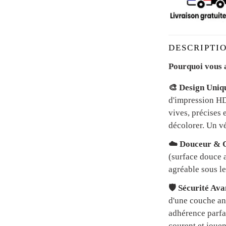
DESCRIPTIO
Pourquoi vous a
🎨 Design Uniq
d'impression HD 
vives, précises 
décolorer. Un vé
☁️ Douceur & C
(surface douce a
agréable sous le
🛡️ Sécurité Av
d'une couche an
adhérence parfai
courent et jouen