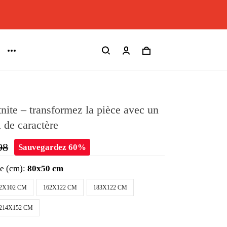
tnite – transformez la pièce avec un
l de caractère
98
Sauvegardez 60%
le (cm):
80x50 cm
2X102 CM
162X122 CM
183X122 CM
214X152 CM