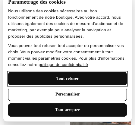
Paramétrage des cookies
Gutes Produkt
Nous utilisons des cookies nécessaires au bon
Nicole Camacho
fonctionnement de notre boutique. Avec votre accord, nous
utilisons également des cookies de mesure d’audience et de
Très bien
marketing, par exemple pour analyser la navigation et
Je ne m'attendais pas à ce
proposer des publicités personnalisées.
que le tapis ait un si bel
effet de couleur, l'encre est
Vous pouvez tout refuser, tout accepter ou personnaliser vos
très bonne, le tapis est
choix. Vous pouvez modifier votre consentement à tout
épais et doux, mon fils
moment via les paramètres cookies. Pour plus d’informations,
sera très excité
consultez notre
politique de confidentialité
.
Tout refuser
Anthony Trevalinet
Personnaliser
J'adore le style et la taille
Tout accepter
de ce tapis. C'est parfait
pour cet espace.