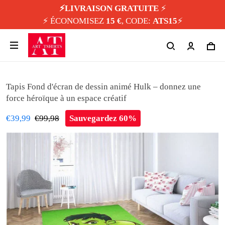
⚡️LIVRAISON GRATUITE
⚡️
⚡️ ÉCONOMISEZ
15 €
, CODE:
ATS15
⚡️
Tapis Fond d'écran de dessin animé Hulk – donnez une
force héroïque à un espace créatif
€39,99
€99,98
Sauvegardez 60%