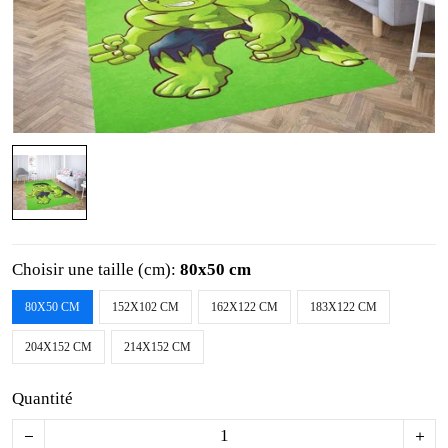
Choisir une taille (cm):
80x50 cm
80X50 CM
152X102 CM
162X122 CM
183X122 CM
204X152 CM
214X152 CM
Quantité