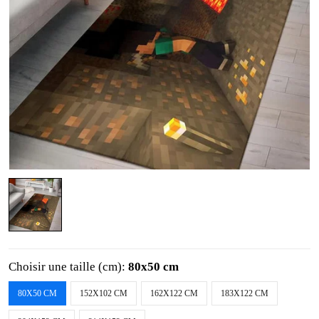
Choisir une taille (cm):
80x50 cm
80X50 CM
152X102 CM
162X122 CM
183X122 CM