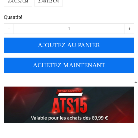
204X152 CM
214X152 CM
Quantité
AJOUTEZ AU PANIER
ACHETEZ MAINTENANT