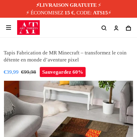
⚡️LIVRAISON GRATUITE
⚡️
⚡️ ÉCONOMISEZ
15 €
, CODE:
ATS15
⚡️
Tapis Fabrication de MR Minecraft – transformez le coin
détente en monde d’aventure pixel
€39,99
€99,98
Sauvegardez 60%