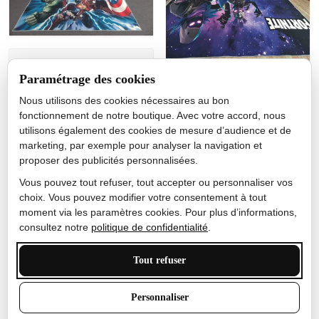
Jérôme lemaire
Paramétrage des cookies
Gutes Produkt
Nous utilisons des cookies nécessaires au bon
Nicole Camacho
fonctionnement de notre boutique. Avec votre accord, nous
utilisons également des cookies de mesure d’audience et de
Très bien
marketing, par exemple pour analyser la navigation et
Je ne m'attendais pas à ce
proposer des publicités personnalisées.
que le tapis ait un si bel
effet de couleur, l'encre est
Vous pouvez tout refuser, tout accepter ou personnaliser vos
très bonne, le tapis est
choix. Vous pouvez modifier votre consentement à tout
épais et doux, mon fils
moment via les paramètres cookies. Pour plus d’informations,
sera très excité
consultez notre
politique de confidentialité
.
Tout refuser
Anthony Trevalinet
Personnaliser