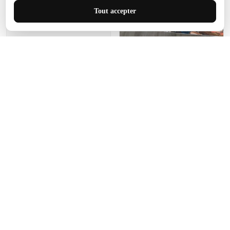
J'adore le style et la taille
Tout accepter
de ce tapis. C'est parfait
pour cet espace.
Manon Agard
Je recommanderai votre
produit
Impression de haute
qualité et joli petit tapis.
J'étendrai le tapis dans peu
d'espace pour que mes
enfants puissent jouer, quel
cadeau !
Fagiano
Ce tapis est incroyable.
Les lignes du motif sont
exactement comme
décrites. Livraison rapide