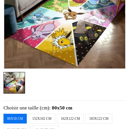
Choisir une taille (cm):
80x50 cm
80X50 CM
152X102 CM
162X122 CM
183X122 CM