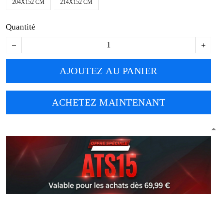
204X152 CM
214X152 CM
Quantité
AJOUTEZ AU PANIER
ACHETEZ MAINTENANT