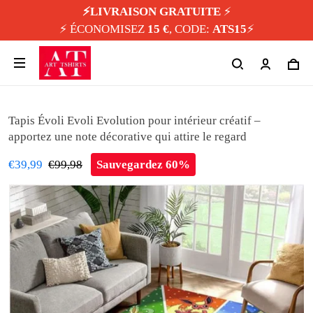
⚡️LIVRAISON GRATUITE
⚡️
⚡️ ÉCONOMISEZ
15 €
, CODE:
ATS15
⚡️
Tapis Évoli Evoli Evolution pour intérieur créatif –
apportez une note décorative qui attire le regard
€39,99
€99,98
Sauvegardez 60%