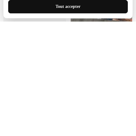
J'adore le style et la taille
Tout accepter
de ce tapis. C'est parfait
pour cet espace.
Manon Agard
Je recommanderai votre
produit
Impression de haute
qualité et joli petit tapis.
J'étendrai le tapis dans peu
d'espace pour que mes
enfants puissent jouer, quel
cadeau !
Fagiano
Ce tapis est incroyable.
Les lignes du motif sont
exactement comme
décrites. Livraison rapide