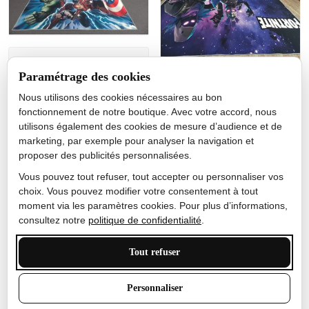
Jérôme lemaire
Paramétrage des cookies
Gutes Produkt
Nous utilisons des cookies nécessaires au bon
Nicole Camacho
fonctionnement de notre boutique. Avec votre accord, nous
utilisons également des cookies de mesure d’audience et de
Très bien
marketing, par exemple pour analyser la navigation et
Je ne m'attendais pas à ce
proposer des publicités personnalisées.
que le tapis ait un si bel
effet de couleur, l'encre est
Vous pouvez tout refuser, tout accepter ou personnaliser vos
très bonne, le tapis est
choix. Vous pouvez modifier votre consentement à tout
épais et doux, mon fils
moment via les paramètres cookies. Pour plus d’informations,
sera très excité
consultez notre
politique de confidentialité
.
Tout refuser
Anthony Trevalinet
Personnaliser