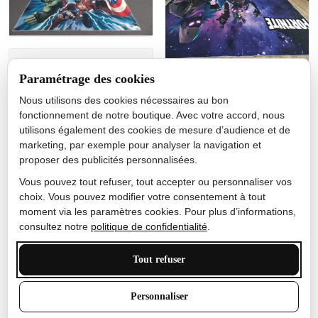
Jérôme lemaire
Paramétrage des cookies
Gutes Produkt
Nous utilisons des cookies nécessaires au bon
Nicole Camacho
fonctionnement de notre boutique. Avec votre accord, nous
utilisons également des cookies de mesure d’audience et de
Très bien
marketing, par exemple pour analyser la navigation et
Je ne m'attendais pas à ce
proposer des publicités personnalisées.
que le tapis ait un si bel
effet de couleur, l'encre est
Vous pouvez tout refuser, tout accepter ou personnaliser vos
très bonne, le tapis est
choix. Vous pouvez modifier votre consentement à tout
épais et doux, mon fils
moment via les paramètres cookies. Pour plus d’informations,
sera très excité
consultez notre
politique de confidentialité
.
Tout refuser
Anthony Trevalinet
Personnaliser