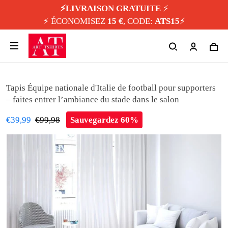
⚡️LIVRAISON GRATUITE
⚡️
⚡️ ÉCONOMISEZ
15 €
, CODE:
ATS15
⚡️
Tapis Équipe nationale d'Italie de football pour supporters
– faites entrer l’ambiance du stade dans le salon
€39,99
€99,98
Sauvegardez 60%