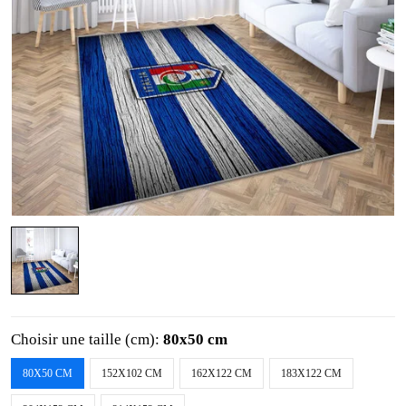
Choisir une taille (cm):
80x50 cm
80X50 CM
152X102 CM
162X122 CM
183X122 CM