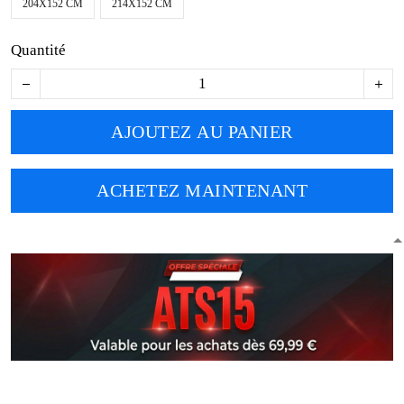
204X152 CM
214X152 CM
Quantité
AJOUTEZ AU PANIER
ACHETEZ MAINTENANT