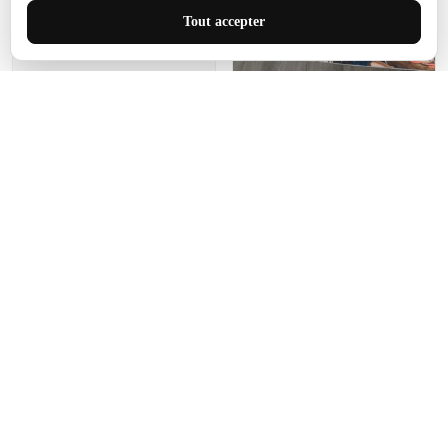
J'adore le style et la taille
Tout accepter
de ce tapis. C'est parfait
pour cet espace.
Manon Agard
Je recommanderai votre
produit
Impression de haute
qualité et joli petit tapis.
J'étendrai le tapis dans peu
d'espace pour que mes
enfants puissent jouer, quel
cadeau !
Fagiano
Ce tapis est incroyable.
Les lignes du motif sont
exactement comme
décrites. Livraison rapide