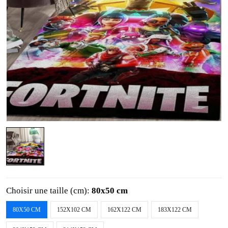
Choisir une taille (cm):
80x50 cm
80X50 CM
152X102 CM
162X122 CM
183X122 CM