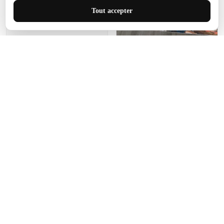
J'adore le style et la taille
Tout accepter
de ce tapis. C'est parfait
pour cet espace.
Manon Agard
Je recommanderai votre
produit
Impression de haute
qualité et joli petit tapis.
J'étendrai le tapis dans peu
d'espace pour que mes
enfants puissent jouer, quel
cadeau !
Fagiano
Ce tapis est incroyable.
Les lignes du motif sont
exactement comme
décrites. Livraison rapide