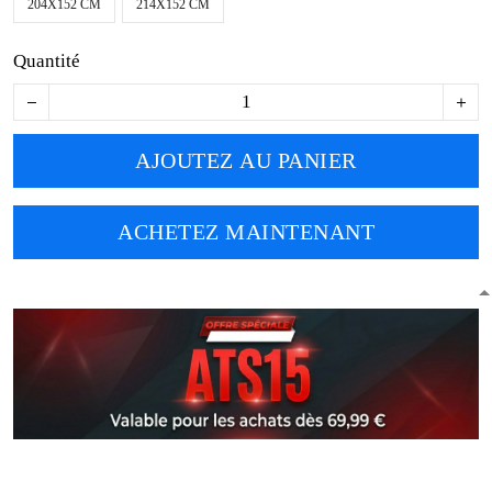
204X152 CM
214X152 CM
Quantité
AJOUTEZ AU PANIER
ACHETEZ MAINTENANT