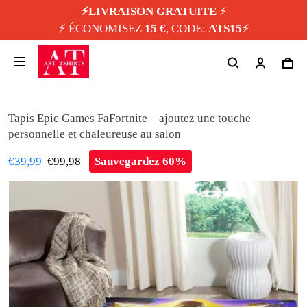
⚡️LIVRAISON GRATUITE
⚡️
⚡️ ÉCONOMISEZ
15 €
, CODE:
ATS15
⚡️
Tapis Epic Games FaFortnite – ajoutez une touche
personnelle et chaleureuse au salon
€39,99
€99,98
Sauvegardez 60%