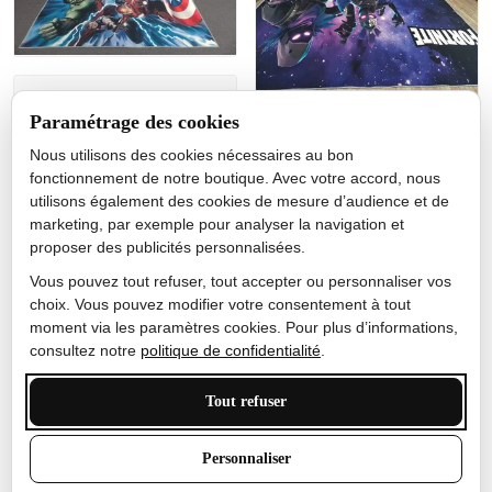
Jérôme lemaire
Paramétrage des cookies
Gutes Produkt
Nous utilisons des cookies nécessaires au bon
Nicole Camacho
fonctionnement de notre boutique. Avec votre accord, nous
utilisons également des cookies de mesure d’audience et de
Très bien
marketing, par exemple pour analyser la navigation et
Je ne m'attendais pas à ce
proposer des publicités personnalisées.
que le tapis ait un si bel
effet de couleur, l'encre est
Vous pouvez tout refuser, tout accepter ou personnaliser vos
très bonne, le tapis est
choix. Vous pouvez modifier votre consentement à tout
épais et doux, mon fils
moment via les paramètres cookies. Pour plus d’informations,
sera très excité
consultez notre
politique de confidentialité
.
Tout refuser
Anthony Trevalinet
Personnaliser