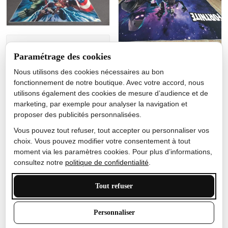
Jérôme lemaire
Paramétrage des cookies
Gutes Produkt
Nous utilisons des cookies nécessaires au bon
Nicole Camacho
fonctionnement de notre boutique. Avec votre accord, nous
utilisons également des cookies de mesure d’audience et de
Très bien
marketing, par exemple pour analyser la navigation et
Je ne m'attendais pas à ce
proposer des publicités personnalisées.
que le tapis ait un si bel
effet de couleur, l'encre est
Vous pouvez tout refuser, tout accepter ou personnaliser vos
très bonne, le tapis est
choix. Vous pouvez modifier votre consentement à tout
épais et doux, mon fils
moment via les paramètres cookies. Pour plus d’informations,
sera très excité
consultez notre
politique de confidentialité
.
Tout refuser
Anthony Trevalinet
Personnaliser