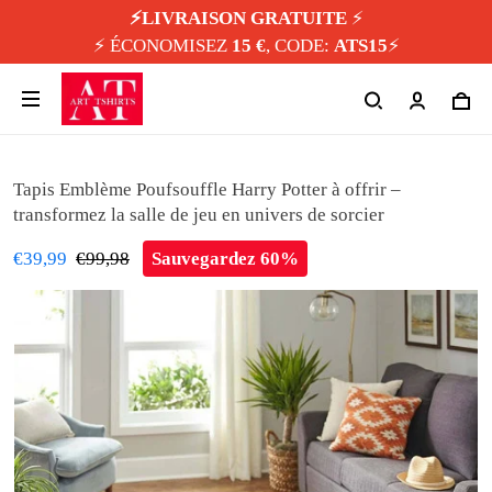
⚡️LIVRAISON GRATUITE
⚡️
⚡️ ÉCONOMISEZ
15 €
, CODE:
ATS15
⚡️
Tapis Emblème Poufsouffle Harry Potter à offrir –
transformez la salle de jeu en univers de sorcier
€39,99
€99,98
Sauvegardez 60%