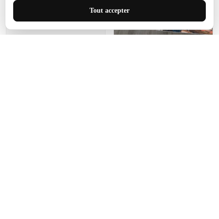
J'adore le style et la taille
Tout accepter
de ce tapis. C'est parfait
pour cet espace.
Manon Agard
Je recommanderai votre
produit
Impression de haute
qualité et joli petit tapis.
J'étendrai le tapis dans peu
d'espace pour que mes
enfants puissent jouer, quel
cadeau !
Fagiano
Ce tapis est incroyable.
Les lignes du motif sont
exactement comme
décrites. Livraison rapide