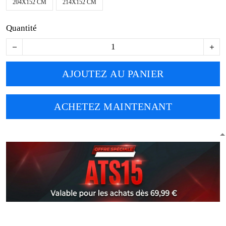
204X152 CM
214X152 CM
Quantité
AJOUTEZ AU PANIER
ACHETEZ MAINTENANT