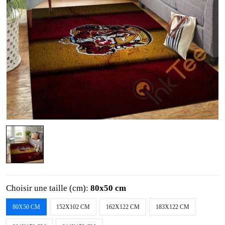
Choisir une taille (cm):
80x50 cm
80X50 CM
152X102 CM
162X122 CM
183X122 CM