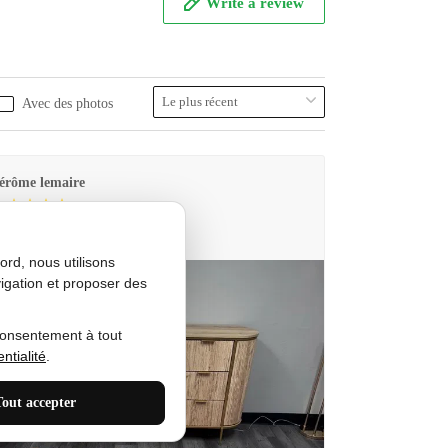
Write a review
Avec des photos
érôme lemaire
utes Produkt
rd, nous utilisons
igation et proposer des
consentement à tout
ntialité
.
Tout accepter