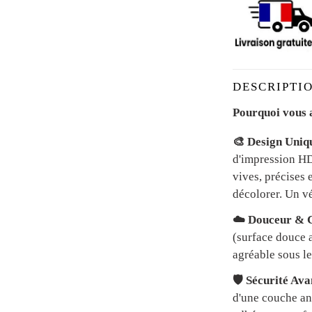
DESCRIPTIO
Pourquoi vous a
🎨 Design Uniq
d'impression HD 
vives, précises 
décolorer. Un vé
☁️ Douceur & C
(surface douce a
agréable sous le
🛡️ Sécurité Av
d'une couche an