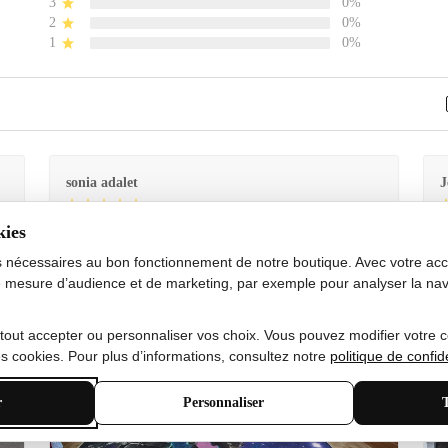
3
0%
2
0%
1
0%
sonia adalet
J
kies
Je
Le tapis est exactement comme sur la photo et en très
G
bon état doux
s nécessaires au bon fonctionnement de notre boutique. Avec votre acco
 mesure d’audience et de marketing, par exemple pour analyser la nav
 tout accepter ou personnaliser vos choix. Vous pouvez modifier votre 
 cookies. Pour plus d’informations, consultez notre
politique de confide
r
Personnaliser