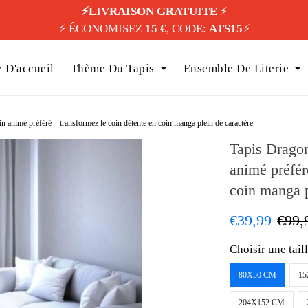
⚡️LIVRAISON GRATUITE
⚡️
⚡️ ÉCONOMISEZ
15 €
, CODE:
ATS15
⚡️
 D'accueil
Thème Du Tapis
Ensemble De Literie
 animé préféré – transformez le coin détente en coin manga plein de caractère
Tapis Dragon
animé préfér
coin manga p
€39,99
€99,
Choisir une tail
80X50 CM
15
204X152 CM