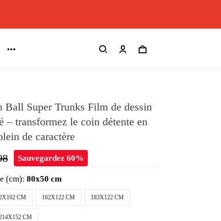
 Ball Super Trunks Film de dessin
é – transformez le coin détente en
lein de caractère
98
Sauvegardez 60%
le (cm):
80x50 cm
2X102 CM
162X122 CM
183X122 CM
214X152 CM