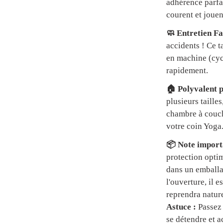
adhérence parfai
courent et jouen
🧼 Entretien Fa
accidents ! Ce t
en machine (cycl
rapidement.
🏠 Polyvalent p
plusieurs tailles
chambre à couch
votre coin Yoga
📦 Note importa
protection optim
dans un emball
l'ouverture, il 
reprendra natur
Astuce :
Passez 
se détendre et a