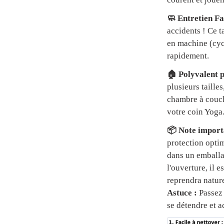
🧼 Entretien Fa
accidents ! Ce t
en machine (cycl
rapidement.
🏠 Polyvalent p
plusieurs tailles
chambre à couch
votre coin Yoga
📦 Note importa
protection optim
dans un emball
l'ouverture, il 
reprendra natur
Astuce :
Passez 
se détendre et a