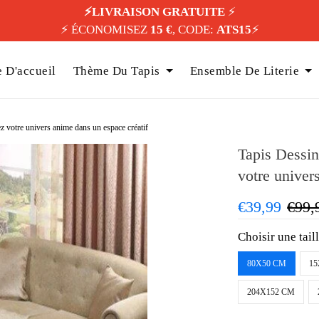
⚡️LIVRAISON GRATUITE
⚡️
⚡️ ÉCONOMISEZ
15 €
, CODE:
ATS15
⚡️
 D'accueil
Thème Du Tapis
Ensemble De Literie
 votre univers anime dans un espace créatif
Tapis Dessin
votre univer
€39,99
€99,
Choisir une tail
80X50 CM
15
204X152 CM