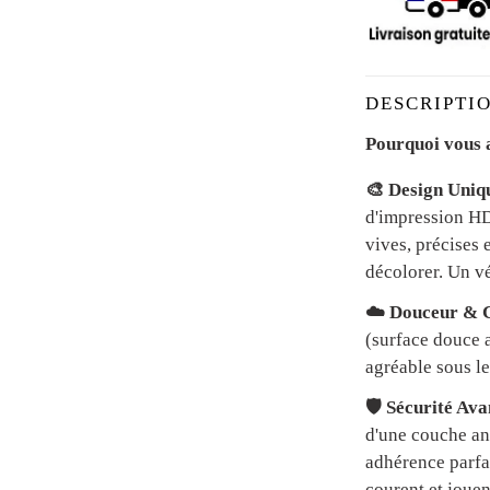
DESCRIPTIO
Pourquoi vous a
🎨 Design Uniq
d'impression HD 
vives, précises 
décolorer. Un vé
☁️ Douceur & C
(surface douce a
agréable sous le
🛡️ Sécurité Av
d'une couche an
adhérence parfai
courent et jouen