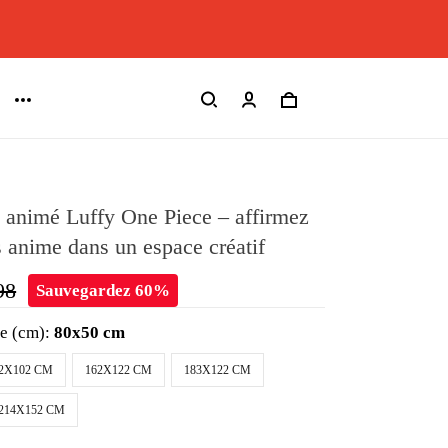
 animé Luffy One Piece – affirmez
s anime dans un espace créatif
98
Sauvegardez 60%
le (cm):
80x50 cm
2X102 CM
162X122 CM
183X122 CM
214X152 CM