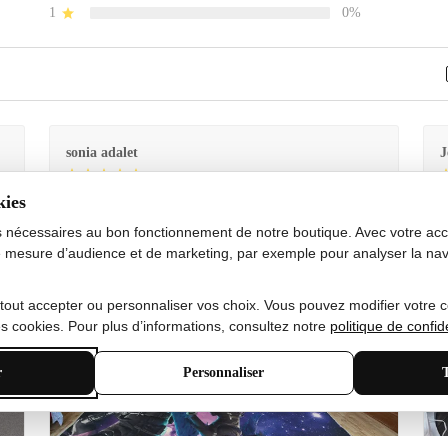
1
0%
sonia adalet
J
kies
Je
Le tapis est exactement comme sur la photo et en très
G
bon état doux
s nécessaires au bon fonctionnement de notre boutique. Avec votre acco
 mesure d’audience et de marketing, par exemple pour analyser la nav
 tout accepter ou personnaliser vos choix. Vous pouvez modifier votre 
 cookies. Pour plus d’informations, consultez notre
politique de confide
r
Personnaliser