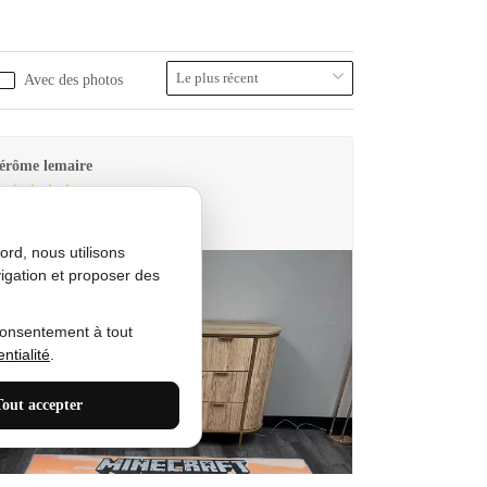
Avec des photos
érôme lemaire
utes Produkt
rd, nous utilisons
igation et proposer des
consentement à tout
ntialité
.
Tout accepter