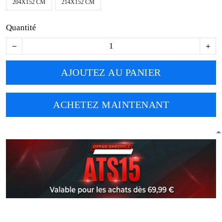
204X152 CM
214X152 CM
Quantité
AJOUTEZ AU PANIER
ACHETEZ MAINTENANT