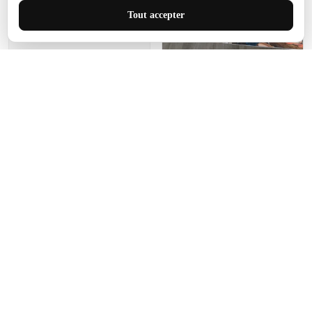
J'adore le style et la taille
Tout accepter
de ce tapis. C'est parfait
pour cet espace.
Manon Agard
Je recommanderai votre
produit
Impression de haute
qualité et joli petit tapis.
J'étendrai le tapis dans peu
d'espace pour que mes
enfants puissent jouer, quel
cadeau !
Fagiano
Ce tapis est incroyable.
Les lignes du motif sont
exactement comme
décrites. Livraison rapide