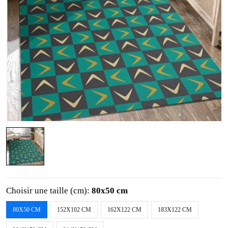
Choisir une taille (cm):
80x50 cm
80X50 CM
152X102 CM
162X122 CM
183X122 CM