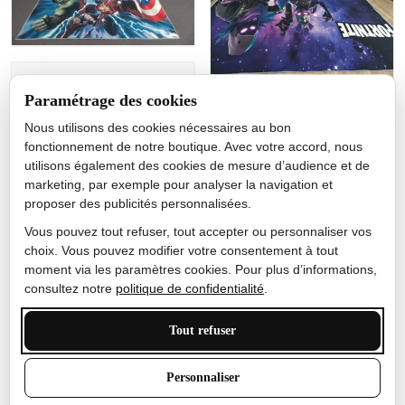
Jérôme lemaire
Paramétrage des cookies
Gutes Produkt
Nous utilisons des cookies nécessaires au bon
Nicole Camacho
fonctionnement de notre boutique. Avec votre accord, nous
utilisons également des cookies de mesure d’audience et de
Très bien
marketing, par exemple pour analyser la navigation et
Je ne m'attendais pas à ce
proposer des publicités personnalisées.
que le tapis ait un si bel
effet de couleur, l'encre est
Vous pouvez tout refuser, tout accepter ou personnaliser vos
très bonne, le tapis est
choix. Vous pouvez modifier votre consentement à tout
épais et doux, mon fils
moment via les paramètres cookies. Pour plus d’informations,
sera très excité
consultez notre
politique de confidentialité
.
Tout refuser
Anthony Trevalinet
Personnaliser