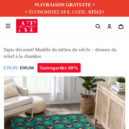
⚡️LIVRAISON GRATUITE
⚡️
⚡️ ÉCONOMISEZ
15 €
, CODE:
ATS15
⚡️
Tapis décoratif Modèle du milieu du siècle – donnez du
relief à la chambre
€39,99
€99,98
Sauvegardez 60%