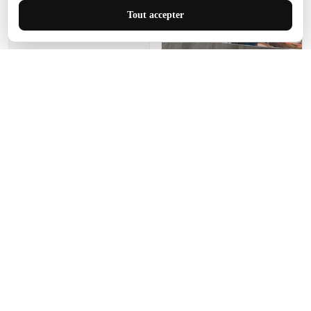
J'adore le style et la taille
Tout accepter
de ce tapis. C'est parfait
pour cet espace.
Manon Agard
Je recommanderai votre
produit
Impression de haute
qualité et joli petit tapis.
J'étendrai le tapis dans peu
d'espace pour que mes
enfants puissent jouer, quel
cadeau !
Fagiano
Ce tapis est incroyable.
Les lignes du motif sont
exactement comme
décrites. Livraison rapide