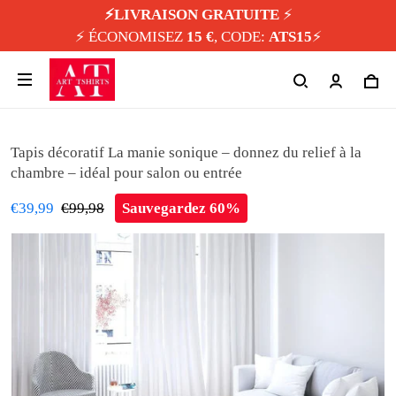
⚡️LIVRAISON GRATUITE
⚡️
⚡️ ÉCONOMISEZ
15 €
, CODE:
ATS15
⚡️
Tapis décoratif La manie sonique – donnez du relief à la
chambre – idéal pour salon ou entrée
€39,99
€99,98
Sauvegardez 60%