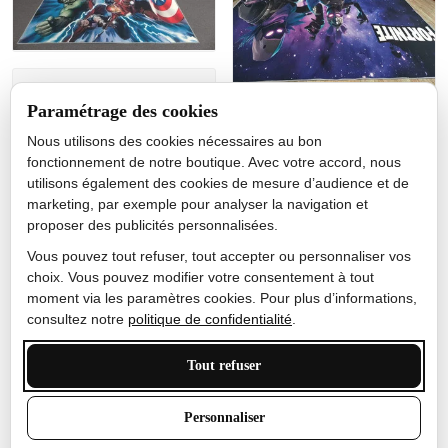
Jérôme lemaire
Paramétrage des cookies
Gutes Produkt
Nous utilisons des cookies nécessaires au bon
Nicole Camacho
fonctionnement de notre boutique. Avec votre accord, nous
utilisons également des cookies de mesure d’audience et de
Très bien
marketing, par exemple pour analyser la navigation et
Je ne m'attendais pas à ce
proposer des publicités personnalisées.
que le tapis ait un si bel
effet de couleur, l'encre est
Vous pouvez tout refuser, tout accepter ou personnaliser vos
très bonne, le tapis est
choix. Vous pouvez modifier votre consentement à tout
épais et doux, mon fils
moment via les paramètres cookies. Pour plus d’informations,
sera très excité
consultez notre
politique de confidentialité
.
Tout refuser
Anthony Trevalinet
Personnaliser