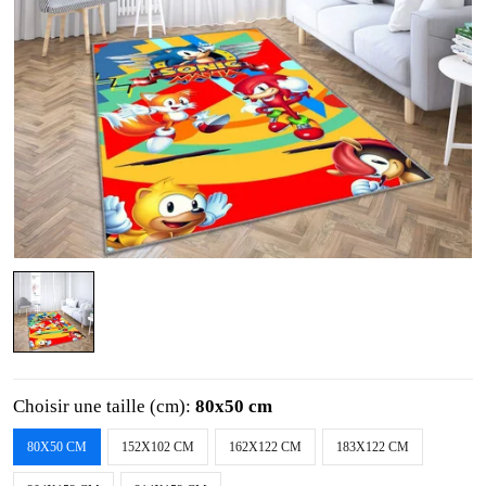
Choisir une taille (cm):
80x50 cm
80X50 CM
152X102 CM
162X122 CM
183X122 CM