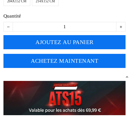
204X152 CM
214X152 CM
Quantité
AJOUTEZ AU PANIER
ACHETEZ MAINTENANT