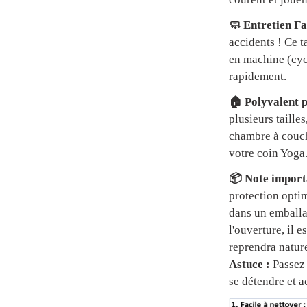
🧼 Entretien Fa
accidents ! Ce t
en machine (cycl
rapidement.
🏠 Polyvalent p
plusieurs tailles
chambre à couch
votre coin Yoga
📦 Note importa
protection optim
dans un emball
l'ouverture, il 
reprendra natur
Astuce :
Passez 
se détendre et a