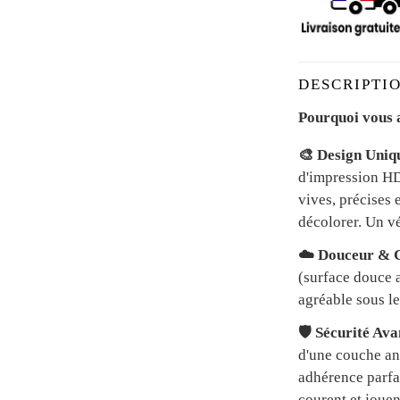
DESCRIPTIO
Pourquoi vous a
🎨 Design Uniq
d'impression HD 
vives, précises 
décolorer. Un vé
☁️ Douceur & C
(surface douce a
agréable sous le
🛡️ Sécurité Av
d'une couche an
adhérence parfai
courent et jouen