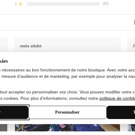
1
0%
sonia adalet
J
kies
Je
Le tapis est exactement comme sur la photo et en très
G
bon état doux
s nécessaires au bon fonctionnement de notre boutique. Avec votre acco
 mesure d’audience et de marketing, par exemple pour analyser la nav
 tout accepter ou personnaliser vos choix. Vous pouvez modifier votre 
 cookies. Pour plus d’informations, consultez notre
politique de confide
r
Personnaliser