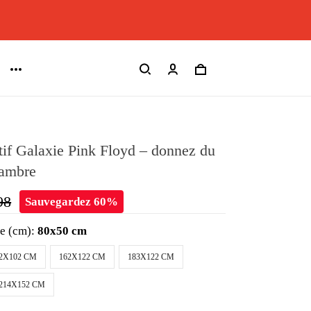
tif Galaxie Pink Floyd – donnez du
hambre
98
Sauvegardez 60%
le (cm):
80x50 cm
2X102 CM
162X122 CM
183X122 CM
214X152 CM