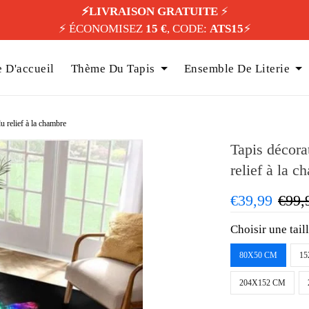
⚡️LIVRAISON GRATUITE
⚡️
⚡️ ÉCONOMISEZ
15 €
, CODE:
ATS15
⚡️
 D'accueil
Thème Du Tapis
Ensemble De Literie
u relief à la chambre
Tapis décora
relief à la c
€39,99
€99,
Choisir une tail
80X50 CM
15
204X152 CM