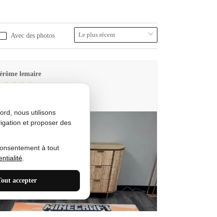
Avec des photos
érôme lemaire
utes Produkt
rd, nous utilisons
igation et proposer des
consentement à tout
ntialité
.
Tout accepter