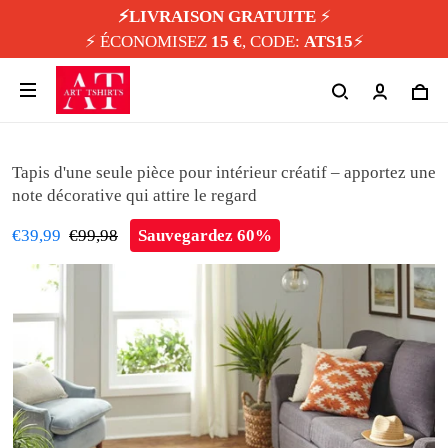
⚡️LIVRAISON GRATUITE
⚡️
⚡️ ÉCONOMISEZ
15 €
, CODE:
ATS15
⚡️
Tapis d'une seule pièce pour intérieur créatif – apportez une
note décorative qui attire le regard
€39,99
€99,98
Sauvegardez 60%