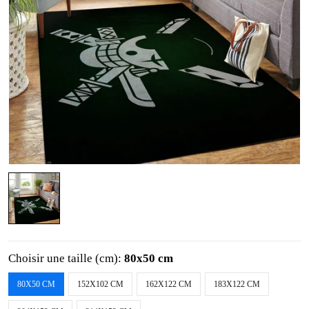
Choisir une taille (cm):
80x50 cm
80X50 CM
152X102 CM
162X122 CM
183X122 CM