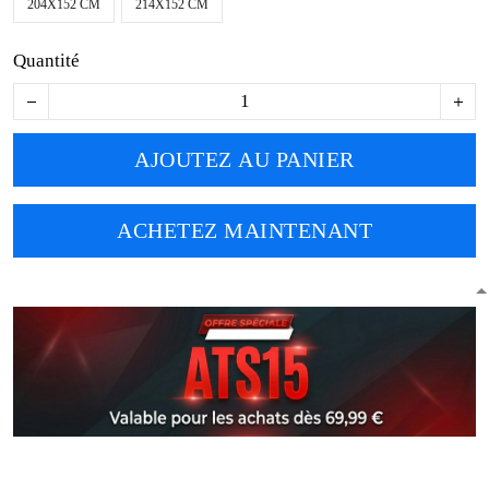
204X152 CM
214X152 CM
Quantité
AJOUTEZ AU PANIER
ACHETEZ MAINTENANT