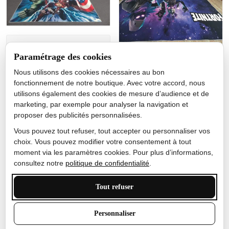
Jérôme lemaire
Paramétrage des cookies
Gutes Produkt
Nous utilisons des cookies nécessaires au bon
Nicole Camacho
fonctionnement de notre boutique. Avec votre accord, nous
utilisons également des cookies de mesure d’audience et de
Très bien
marketing, par exemple pour analyser la navigation et
Je ne m'attendais pas à ce
proposer des publicités personnalisées.
que le tapis ait un si bel
effet de couleur, l'encre est
Vous pouvez tout refuser, tout accepter ou personnaliser vos
très bonne, le tapis est
choix. Vous pouvez modifier votre consentement à tout
épais et doux, mon fils
moment via les paramètres cookies. Pour plus d’informations,
sera très excité
consultez notre
politique de confidentialité
.
Tout refuser
Anthony Trevalinet
Personnaliser