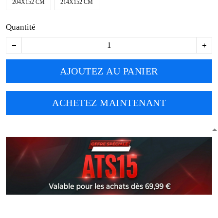
204X152 CM
214X152 CM
Quantité
AJOUTEZ AU PANIER
ACHETEZ MAINTENANT