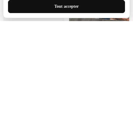
J'adore le style et la taille
Tout accepter
de ce tapis. C'est parfait
pour cet espace.
Manon Agard
Je recommanderai votre
produit
Impression de haute
qualité et joli petit tapis.
J'étendrai le tapis dans peu
d'espace pour que mes
enfants puissent jouer, quel
cadeau !
Fagiano
Ce tapis est incroyable.
Les lignes du motif sont
exactement comme
décrites. Livraison rapide