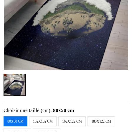
Choisir une taille (cm):
80x50 cm
80X50 CM
152X102 CM
162X122 CM
183X122 CM