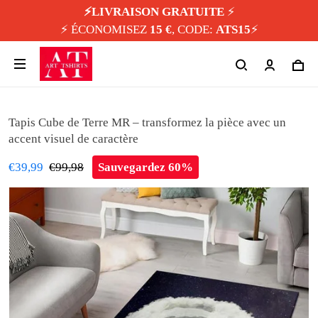
⚡️LIVRAISON GRATUITE
⚡️
⚡️ ÉCONOMISEZ
15 €
, CODE:
ATS15
⚡️
Tapis Cube de Terre MR – transformez la pièce avec un
accent visuel de caractère
€39,99
€99,98
Sauvegardez 60%