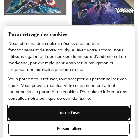
Jérôme lemaire
Paramétrage des cookies
Gutes Produkt
Nous utilisons des cookies nécessaires au bon
Nicole Camacho
fonctionnement de notre boutique. Avec votre accord, nous
utilisons également des cookies de mesure d’audience et de
Très bien
marketing, par exemple pour analyser la navigation et
Je ne m'attendais pas à ce
proposer des publicités personnalisées.
que le tapis ait un si bel
effet de couleur, l'encre est
Vous pouvez tout refuser, tout accepter ou personnaliser vos
très bonne, le tapis est
choix. Vous pouvez modifier votre consentement à tout
épais et doux, mon fils
moment via les paramètres cookies. Pour plus d’informations,
sera très excité
consultez notre
politique de confidentialité
.
Tout refuser
Anthony Trevalinet
Personnaliser