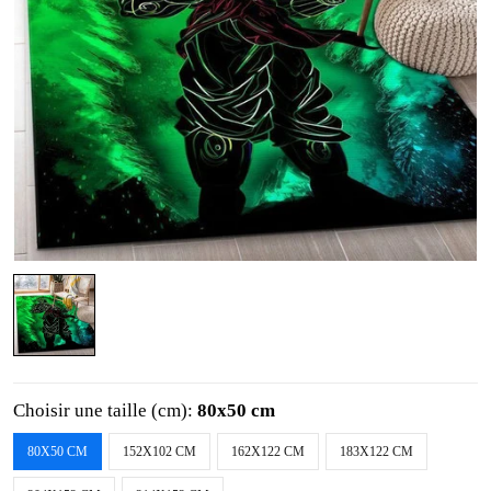
Choisir une taille (cm):
80x50 cm
80X50 CM
152X102 CM
162X122 CM
183X122 CM