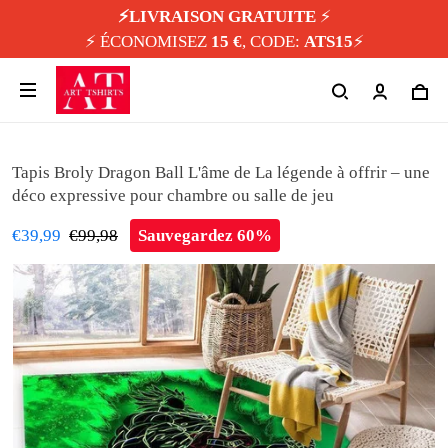
⚡️LIVRAISON GRATUITE
⚡️
⚡️ ÉCONOMISEZ
15 €
, CODE:
ATS15
⚡️
Tapis Broly Dragon Ball L'âme de La légende à offrir – une
déco expressive pour chambre ou salle de jeu
€39,99
€99,98
Sauvegardez 60%