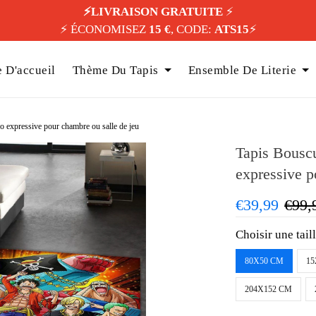
⚡️LIVRAISON GRATUITE
⚡️
⚡️ ÉCONOMISEZ
15 €
, CODE:
ATS15
⚡️
 D'accueil
Thème Du Tapis
Ensemble De Literie
o expressive pour chambre ou salle de jeu
Tapis Bouscu
expressive p
€39,99
€99,
Choisir une tail
80X50 CM
15
204X152 CM