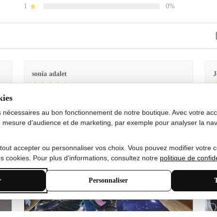
1
0%
sonia adalet
J
kies
Je
Le tapis est exactement comme sur la photo et en très
G
bon état doux
s nécessaires au bon fonctionnement de notre boutique. Avec votre acco
 mesure d’audience et de marketing, par exemple pour analyser la nav
 tout accepter ou personnaliser vos choix. Vous pouvez modifier votre 
 cookies. Pour plus d’informations, consultez notre
politique de confide
r
Personnaliser