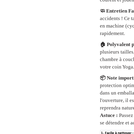
🧼 Entretien Fa
accidents ! Ce t
en machine (cycl
rapidement.
🏠 Polyvalent p
plusieurs tailles
chambre à couch
votre coin Yoga
📦 Note importa
protection optim
dans un emball
l'ouverture, il 
reprendra natur
Astuce :
Passez 
se détendre et a