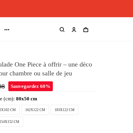
lade One Piece à offrir – une déco
our chambre ou salle de jeu
98
Sauvegardez 60%
le (cm):
80x50 cm
2X102 CM
162X122 CM
183X122 CM
214X152 CM