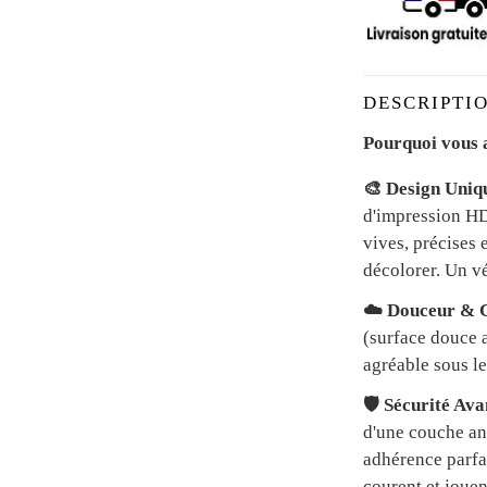
DESCRIPTIO
Pourquoi vous a
🎨 Design Uniq
d'impression HD 
vives, précises 
décolorer. Un vé
☁️ Douceur & C
(surface douce a
agréable sous le
🛡️ Sécurité Av
d'une couche an
adhérence parfai
courent et jouen