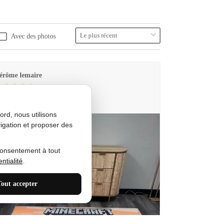
Avec des photos
érôme lemaire
utes Produkt
rd, nous utilisons
igation et proposer des
consentement à tout
ntialité
.
Tout accepter