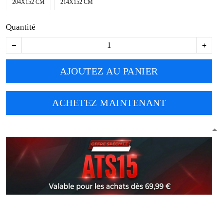
204X152 CM
214X152 CM
Quantité
AJOUTEZ AU PANIER
ACHETEZ MAINTENANT