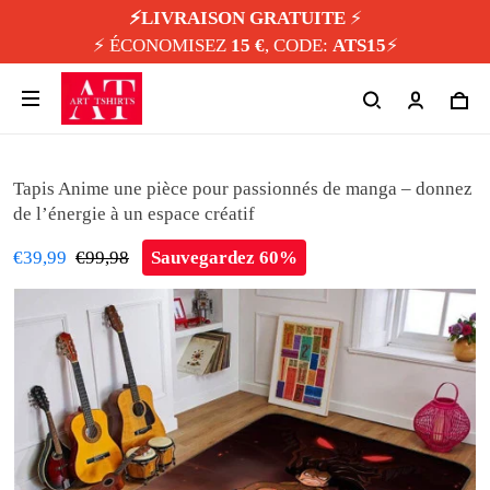
⚡️LIVRAISON GRATUITE
⚡️
⚡️ ÉCONOMISEZ
15 €
, CODE:
ATS15
⚡️
Tapis Anime une pièce pour passionnés de manga – donnez
de l’énergie à un espace créatif
€39,99
€99,98
Sauvegardez 60%