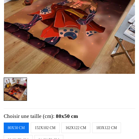
Choisir une taille (cm):
80x50 cm
80X50 CM
152X102 CM
162X122 CM
183X122 CM