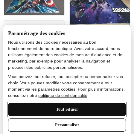
Jérôme lemaire
Paramétrage des cookies
Gutes Produkt
Nous utilisons des cookies nécessaires au bon
Nicole Camacho
fonctionnement de notre boutique. Avec votre accord, nous
utilisons également des cookies de mesure d’audience et de
Très bien
marketing, par exemple pour analyser la navigation et
Je ne m'attendais pas à ce
proposer des publicités personnalisées.
que le tapis ait un si bel
effet de couleur, l'encre est
Vous pouvez tout refuser, tout accepter ou personnaliser vos
très bonne, le tapis est
choix. Vous pouvez modifier votre consentement à tout
épais et doux, mon fils
moment via les paramètres cookies. Pour plus d’informations,
sera très excité
consultez notre
politique de confidentialité
.
Tout refuser
Anthony Trevalinet
Personnaliser