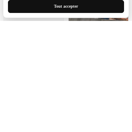
J'adore le style et la taille
Tout accepter
de ce tapis. C'est parfait
pour cet espace.
Manon Agard
Je recommanderai votre
produit
Impression de haute
qualité et joli petit tapis.
J'étendrai le tapis dans peu
d'espace pour que mes
enfants puissent jouer, quel
cadeau !
Fagiano
Ce tapis est incroyable.
Les lignes du motif sont
exactement comme
décrites. Livraison rapide