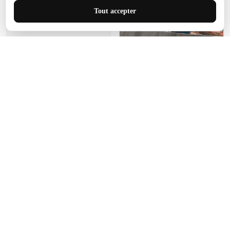
J'adore le style et la taille
Tout accepter
de ce tapis. C'est parfait
pour cet espace.
Manon Agard
Je recommanderai votre
produit
Impression de haute
qualité et joli petit tapis.
J'étendrai le tapis dans peu
d'espace pour que mes
enfants puissent jouer, quel
cadeau !
Fagiano
Ce tapis est incroyable.
Les lignes du motif sont
exactement comme
décrites. Livraison rapide