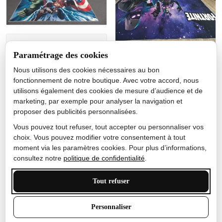
Jérôme lemaire
Paramétrage des cookies
Gutes Produkt
Nous utilisons des cookies nécessaires au bon
Nicole Camacho
fonctionnement de notre boutique. Avec votre accord, nous
utilisons également des cookies de mesure d’audience et de
Très bien
marketing, par exemple pour analyser la navigation et
Je ne m'attendais pas à ce
proposer des publicités personnalisées.
que le tapis ait un si bel
effet de couleur, l'encre est
Vous pouvez tout refuser, tout accepter ou personnaliser vos
très bonne, le tapis est
choix. Vous pouvez modifier votre consentement à tout
épais et doux, mon fils
moment via les paramètres cookies. Pour plus d’informations,
sera très excité
consultez notre
politique de confidentialité
.
Tout refuser
Anthony Trevalinet
Personnaliser