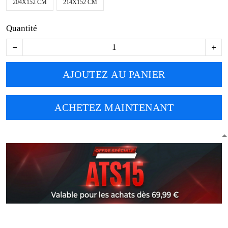
204X152 CM
214X152 CM
Quantité
AJOUTEZ AU PANIER
ACHETEZ MAINTENANT