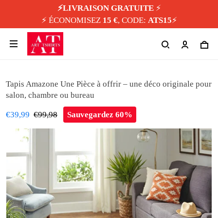
⚡️LIVRAISON GRATUITE
⚡️
⚡️ ÉCONOMISEZ
15 €
, CODE:
ATS15
⚡️
Tapis Amazone Une Pièce à offrir – une déco originale pour
salon, chambre ou bureau
€39,99
€99,98
Sauvegardez 60%