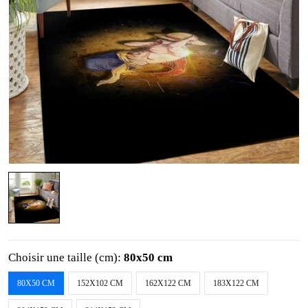
Choisir une taille (cm):
80x50 cm
80X50 CM
152X102 CM
162X122 CM
183X122 CM