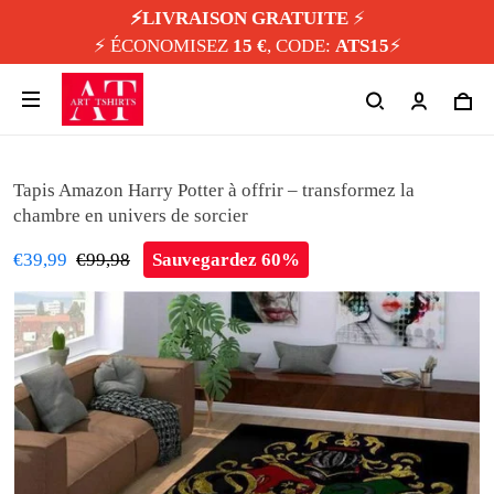
⚡️LIVRAISON GRATUITE
⚡️
⚡️ ÉCONOMISEZ
15 €
, CODE:
ATS15
⚡️
Tapis Amazon Harry Potter à offrir – transformez la
chambre en univers de sorcier
€39,99
€99,98
Sauvegardez 60%