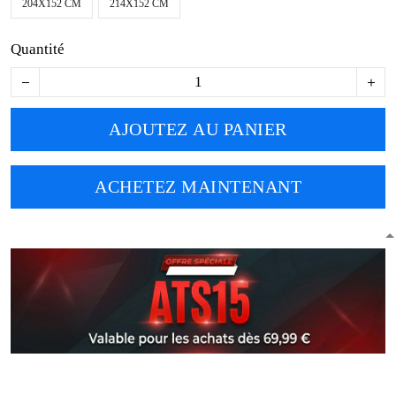
204X152 CM
214X152 CM
Quantité
AJOUTEZ AU PANIER
ACHETEZ MAINTENANT