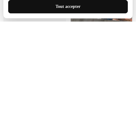
J'adore le style et la taille
Tout accepter
de ce tapis. C'est parfait
pour cet espace.
Manon Agard
Je recommanderai votre
produit
Impression de haute
qualité et joli petit tapis.
J'étendrai le tapis dans peu
d'espace pour que mes
enfants puissent jouer, quel
cadeau !
Fagiano
Ce tapis est incroyable.
Les lignes du motif sont
exactement comme
décrites. Livraison rapide