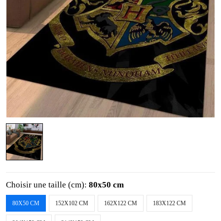
Choisir une taille (cm):
80x50 cm
80X50 CM
152X102 CM
162X122 CM
183X122 CM