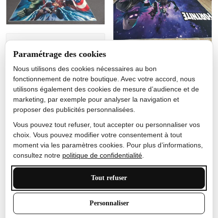
Jérôme lemaire
Paramétrage des cookies
Gutes Produkt
Nous utilisons des cookies nécessaires au bon
Nicole Camacho
fonctionnement de notre boutique. Avec votre accord, nous
utilisons également des cookies de mesure d’audience et de
Très bien
marketing, par exemple pour analyser la navigation et
Je ne m'attendais pas à ce
proposer des publicités personnalisées.
que le tapis ait un si bel
effet de couleur, l'encre est
Vous pouvez tout refuser, tout accepter ou personnaliser vos
très bonne, le tapis est
choix. Vous pouvez modifier votre consentement à tout
épais et doux, mon fils
moment via les paramètres cookies. Pour plus d’informations,
sera très excité
consultez notre
politique de confidentialité
.
Tout refuser
Anthony Trevalinet
Personnaliser