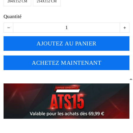
204X152 CM
214X152 CM
Quantité
AJOUTEZ AU PANIER
ACHETEZ MAINTENANT