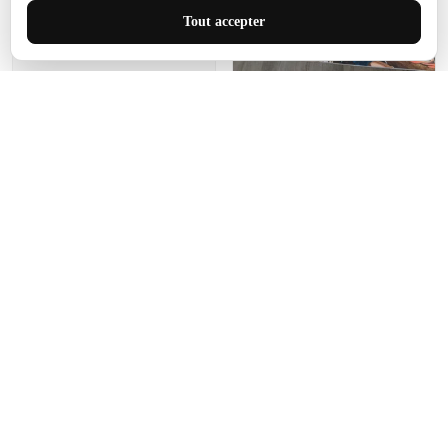
J'adore le style et la taille
Tout accepter
de ce tapis. C'est parfait
pour cet espace.
Manon Agard
Je recommanderai votre
produit
Impression de haute
qualité et joli petit tapis.
J'étendrai le tapis dans peu
d'espace pour que mes
enfants puissent jouer, quel
cadeau !
Fagiano
Ce tapis est incroyable.
Les lignes du motif sont
exactement comme
décrites. Livraison rapide