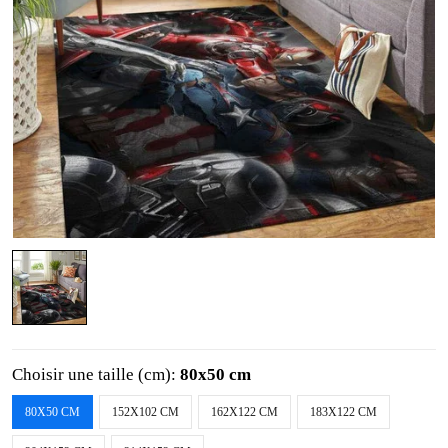
Choisir une taille (cm):
80x50 cm
80X50 CM
152X102 CM
162X122 CM
183X122 CM