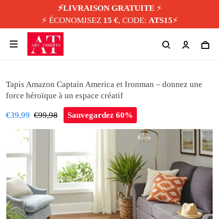
⚡️LIVRAISON GRATUITE
⚡️
⚡️ ÉCONOMISEZ
15 €
, CODE:
ATS15
⚡️
Tapis Amazon Captain America et Ironman – donnez une
force héroïque à un espace créatif
€39,99
€99,98
Sauvegardez 60%