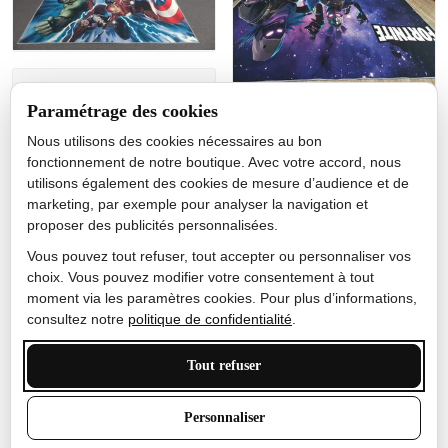
Jérôme lemaire
Paramétrage des cookies
Gutes Produkt
Nous utilisons des cookies nécessaires au bon
Nicole Camacho
fonctionnement de notre boutique. Avec votre accord, nous
utilisons également des cookies de mesure d’audience et de
Très bien
marketing, par exemple pour analyser la navigation et
Je ne m'attendais pas à ce
proposer des publicités personnalisées.
que le tapis ait un si bel
effet de couleur, l'encre est
Vous pouvez tout refuser, tout accepter ou personnaliser vos
très bonne, le tapis est
choix. Vous pouvez modifier votre consentement à tout
épais et doux, mon fils
moment via les paramètres cookies. Pour plus d’informations,
sera très excité
consultez notre
politique de confidentialité
.
Tout refuser
Anthony Trevalinet
Personnaliser