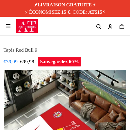
⚡️LIVRAISON GRATUITE
⚡️
⚡️ ÉCONOMISEZ
15 €
, CODE:
ATS15
⚡️
Tapis Red Bull 9
€39,99
€99,98
Sauvegardez 60%