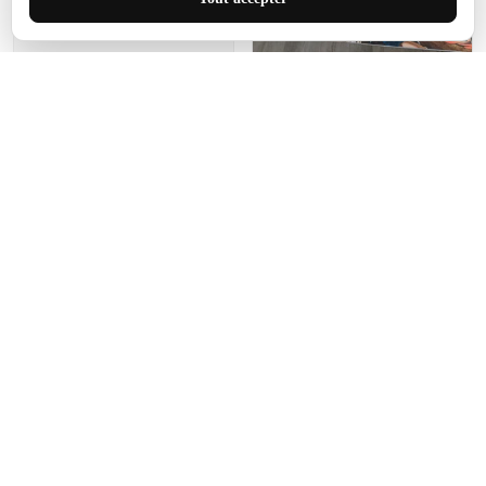
de ce tapis. C'est parfait
pour cet espace.
Manon Agard
Je recommanderai votre
produit
Impression de haute
qualité et joli petit tapis.
J'étendrai le tapis dans peu
d'espace pour que mes
enfants puissent jouer, quel
cadeau !
Fagiano
Ce tapis est incroyable.
Les lignes du motif sont
exactement comme
décrites. Livraison rapide
et gratuite.