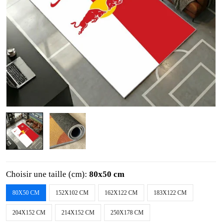
Choisir une taille (cm):
80x50 cm
80X50 CM
152X102 CM
162X122 CM
183X122 CM
204X152 CM
214X152 CM
250X178 CM