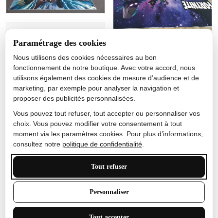
Jérôme lemaire
Paramétrage des cookies
Gutes Produkt
Nous utilisons des cookies nécessaires au bon
Nicole Camacho
fonctionnement de notre boutique. Avec votre accord, nous
utilisons également des cookies de mesure d’audience et de
Très bien
marketing, par exemple pour analyser la navigation et
Je ne m'attendais pas à ce
proposer des publicités personnalisées.
que le tapis ait un si bel
effet de couleur, l'encre est
Vous pouvez tout refuser, tout accepter ou personnaliser vos
très bonne, le tapis est
choix. Vous pouvez modifier votre consentement à tout
épais et doux, mon fils
moment via les paramètres cookies. Pour plus d’informations,
sera très excité
consultez notre
politique de confidentialité
.
Tout refuser
Anthony Trevalinet
Personnaliser
J'adore le style et la taille
Tout accepter