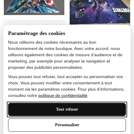
Jérôme lemaire
Paramétrage des cookies
Gutes Produkt
Nous utilisons des cookies nécessaires au bon
Nicole Camacho
fonctionnement de notre boutique. Avec votre accord, nous
utilisons également des cookies de mesure d’audience et de
Très bien
marketing, par exemple pour analyser la navigation et
Je ne m'attendais pas à ce
proposer des publicités personnalisées.
que le tapis ait un si bel
effet de couleur, l'encre est
Vous pouvez tout refuser, tout accepter ou personnaliser vos
très bonne, le tapis est
choix. Vous pouvez modifier votre consentement à tout
épais et doux, mon fils
moment via les paramètres cookies. Pour plus d’informations,
sera très excité
consultez notre
politique de confidentialité
.
Tout refuser
Anthony Trevalinet
Personnaliser