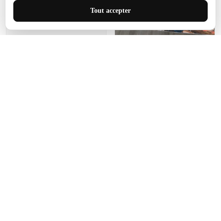
J'adore le style et la taille
Tout accepter
de ce tapis. C'est parfait
pour cet espace.
Manon Agard
Je recommanderai votre
produit
Impression de haute
qualité et joli petit tapis.
J'étendrai le tapis dans peu
d'espace pour que mes
enfants puissent jouer, quel
cadeau !
Fagiano
Ce tapis est incroyable.
Les lignes du motif sont
exactement comme
décrites. Livraison rapide