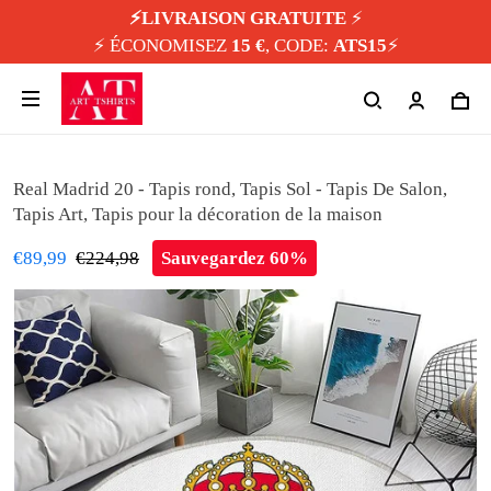
⚡️LIVRAISON GRATUITE
⚡️
⚡️ ÉCONOMISEZ
15 €
, CODE:
ATS15
⚡️
Real Madrid 20 - Tapis rond, Tapis Sol - Tapis De Salon,
Tapis Art, Tapis pour la décoration de la maison
€89,99
€224,98
Sauvegardez 60%