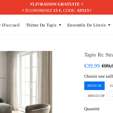
⚡️LIVRAISON GRATUITE
⚡️
⚡️ ÉCONOMISEZ
15 €
, CODE:
ATS15
⚡️
 D'accueil
Thème Du Tapis
Ensemble De Literie
Tapis Rc Str
€39,99
€99,
Choisir une tail
80X50 CM
15
204X152 CM
Quantité