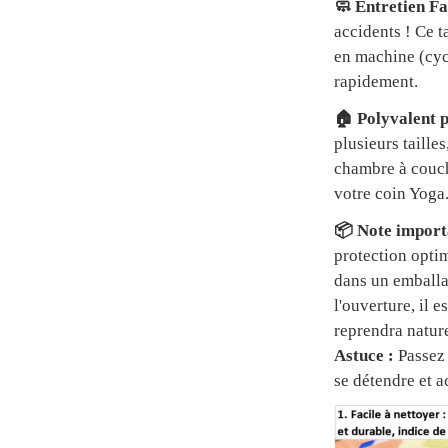
🧼 Entretien Fa
accidents ! Ce t
en machine (cycl
rapidement.
🏠 Polyvalent p
plusieurs tailles
chambre à couch
votre coin Yoga
📦 Note importa
protection optim
dans un emball
l'ouverture, il 
reprendra natur
Astuce :
Passez 
se détendre et a