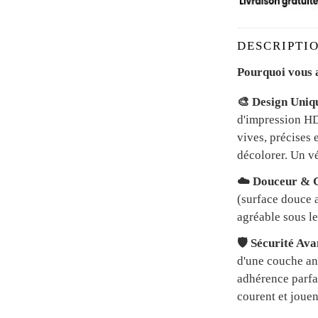
DESCRIPTIO
Pourquoi vous a
🎨 Design Uniq
d'impression HD 
vives, précises 
décolorer. Un vé
☁️ Douceur & C
(surface douce a
agréable sous le
🛡️ Sécurité Av
d'une couche an
adhérence parfai
courent et jouen