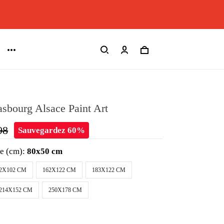
asbourg Alsace Paint Art
98
Sauvegardez 60%
le (cm):
80x50 cm
2X102 CM
162X122 CM
183X122 CM
214X152 CM
250X178 CM