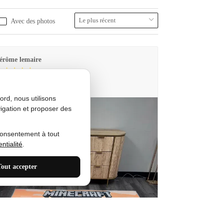
Avec des photos
érôme lemaire
utes Produkt
rd, nous utilisons
igation et proposer des
consentement à tout
ntialité
.
Tout accepter