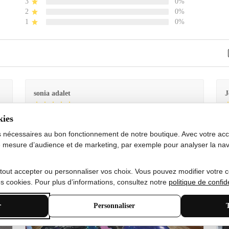
3
0%
2
0%
1
0%
sonia adalet
J
kies
Je
Le tapis est exactement comme sur la photo et en très
G
bon état doux
s nécessaires au bon fonctionnement de notre boutique. Avec votre acco
 mesure d’audience et de marketing, par exemple pour analyser la nav
 tout accepter ou personnaliser vos choix. Vous pouvez modifier votre 
 cookies. Pour plus d’informations, consultez notre
politique de confide
r
Personnaliser