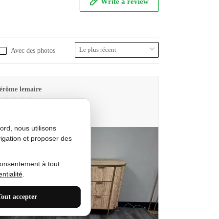
Write a review
Avec des photos
érôme lemaire
utes Produkt
rd, nous utilisons
igation et proposer des
consentement à tout
ntialité
.
Tout accepter