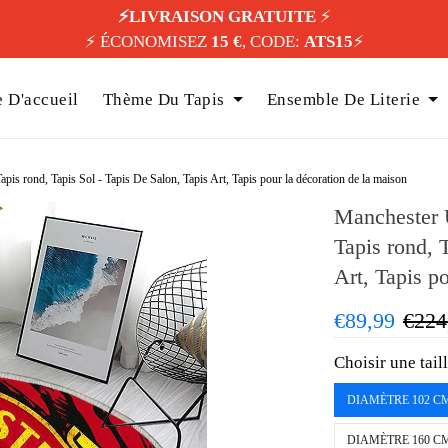
⚡️LIVRAISON GRATUITE
⚡️
⚡️ ÉCONOMISEZ
15 €
, CODE:
ATS15
⚡️
 D'accueil
Thème Du Tapis
Ensemble De Literie
is rond, Tapis Sol - Tapis De Salon, Tapis Art, Tapis pour la décoration de la maison
Manchester 
Tapis rond, 
Art, Tapis p
€89,99
€224
Choisir une tail
DIAMÈTRE 102 C
DIAMÈTRE 160 C