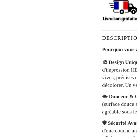
DESCRIPTIO
Pourquoi vous a
🎨 Design Uniq
d'impression HD 
vives, précises 
décolorer. Un vé
☁️ Douceur & C
(surface douce a
agréable sous le
🛡️ Sécurité Av
d'une couche an