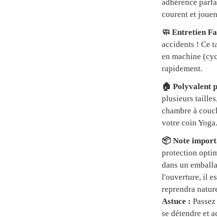
adhérence parfai
courent et jouen
🧼 Entretien Fa
accidents ! Ce t
en machine (cycl
rapidement.
🏠 Polyvalent p
plusieurs tailles
chambre à couch
votre coin Yoga
📦 Note importa
protection optim
dans un emball
l'ouverture, il 
reprendra natur
Astuce :
Passez 
se détendre et a