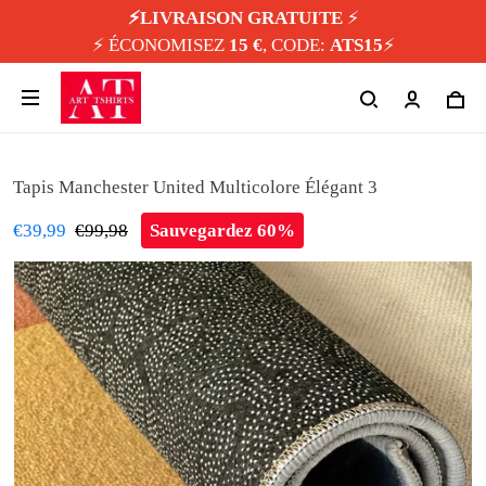
⚡️LIVRAISON GRATUITE
⚡️
⚡️ ÉCONOMISEZ
15 €
, CODE:
ATS15
⚡️
Tapis Manchester United Multicolore Élégant 3
€39,99
€99,98
Sauvegardez 60%