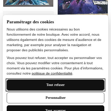
Jérôme lemaire
Paramétrage des cookies
Gutes Produkt
Nous utilisons des cookies nécessaires au bon
Nicole Camacho
fonctionnement de notre boutique. Avec votre accord, nous
utilisons également des cookies de mesure d’audience et de
Très bien
marketing, par exemple pour analyser la navigation et
Je ne m'attendais pas à ce
proposer des publicités personnalisées.
que le tapis ait un si bel
effet de couleur, l'encre est
Vous pouvez tout refuser, tout accepter ou personnaliser vos
très bonne, le tapis est
choix. Vous pouvez modifier votre consentement à tout
épais et doux, mon fils
moment via les paramètres cookies. Pour plus d’informations,
sera très excité
consultez notre
politique de confidentialité
.
Tout refuser
Anthony Trevalinet
Personnaliser
J'adore le style et la taille
Tout accepter