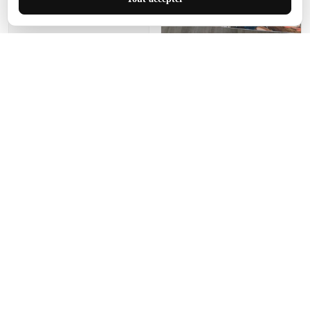
de ce tapis. C'est parfait
pour cet espace.
Manon Agard
Je recommanderai votre
produit
Impression de haute
qualité et joli petit tapis.
J'étendrai le tapis dans peu
d'espace pour que mes
enfants puissent jouer, quel
cadeau !
Fagiano
Ce tapis est incroyable.
Les lignes du motif sont
exactement comme
décrites. Livraison rapide
et gratuite.