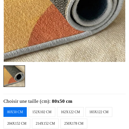
Choisir une taille (cm):
80x50 cm
80X50 CM
152X102 CM
162X122 CM
183X122 CM
204X152 CM
214X152 CM
250X178 CM