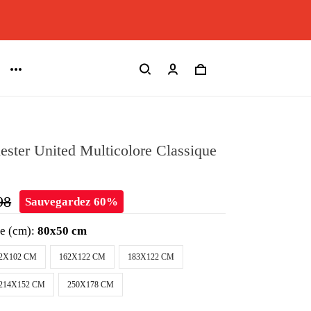
ster United Multicolore Classique
98
Sauvegardez 60%
le (cm):
80x50 cm
2X102 CM
162X122 CM
183X122 CM
214X152 CM
250X178 CM