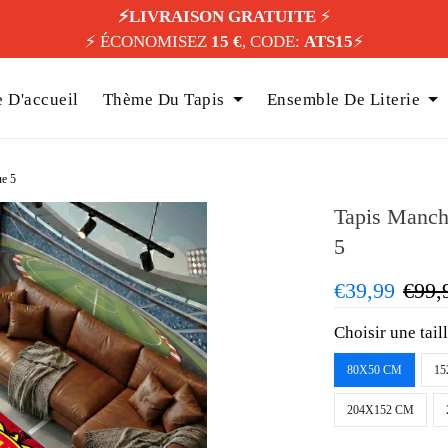
⚡️LIVRAISON GRATUITE
⚡️
⚡️ ÉCONOMISEZ
15 €
, CODE:
ATS15
⚡️
 D'accueil
Thème Du Tapis
Ensemble De Literie
ue 5
Tapis Manche
5
€39,99
€99,
Choisir une tail
80X50 CM
15
204X152 CM