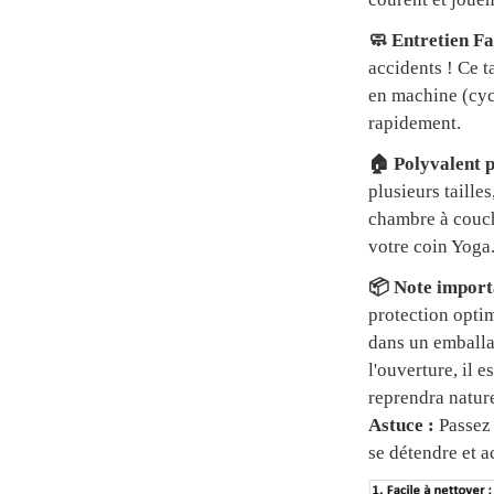
🧼 Entretien Fa
accidents ! Ce t
en machine (cycl
rapidement.
🏠 Polyvalent p
plusieurs tailles
chambre à couch
votre coin Yoga
📦 Note importa
protection optim
dans un emball
l'ouverture, il 
reprendra natur
Astuce :
Passez 
se détendre et a