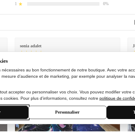
1
0%
sonia adalet
J
kies
Je
Le tapis est exactement comme sur la photo et en très
G
bon état doux
s nécessaires au bon fonctionnement de notre boutique. Avec votre acco
 mesure d’audience et de marketing, par exemple pour analyser la nav
 tout accepter ou personnaliser vos choix. Vous pouvez modifier votre 
 cookies. Pour plus d’informations, consultez notre
politique de confide
r
Personnaliser