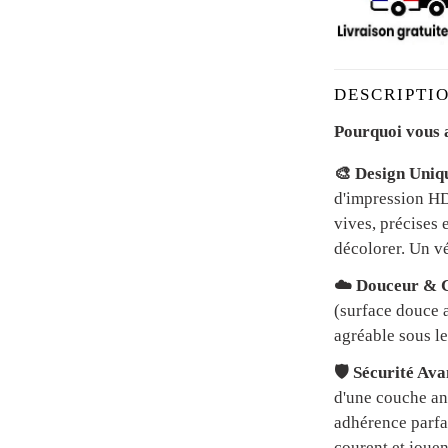
DESCRIPTIO
Pourquoi vous a
🎨 Design Uniq
d'impression HD 
vives, précises 
décolorer. Un vé
☁️ Douceur & C
(surface douce a
agréable sous le
🛡️ Sécurité Av
d'une couche an
adhérence parfai
courent et jouen