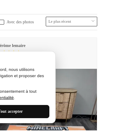
Avec des photos
érôme lemaire
utes Produkt
rd, nous utilisons
igation et proposer des
consentement à tout
ntialité
.
Tout accepter