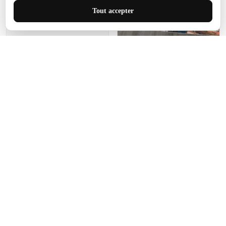
J'adore le style et la taille
Tout accepter
de ce tapis. C'est parfait
pour cet espace.
Manon Agard
Je recommanderai votre
produit
Impression de haute
qualité et joli petit tapis.
J'étendrai le tapis dans peu
d'espace pour que mes
enfants puissent jouer, quel
cadeau !
Fagiano
Ce tapis est incroyable.
Les lignes du motif sont
exactement comme
décrites. Livraison rapide