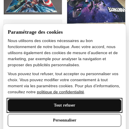
Jérôme lemaire
Paramétrage des cookies
Gutes Produkt
Nous utilisons des cookies nécessaires au bon
Nicole Camacho
fonctionnement de notre boutique. Avec votre accord, nous
utilisons également des cookies de mesure d’audience et de
Très bien
marketing, par exemple pour analyser la navigation et
Je ne m'attendais pas à ce
proposer des publicités personnalisées.
que le tapis ait un si bel
effet de couleur, l'encre est
Vous pouvez tout refuser, tout accepter ou personnaliser vos
très bonne, le tapis est
choix. Vous pouvez modifier votre consentement à tout
épais et doux, mon fils
moment via les paramètres cookies. Pour plus d’informations,
sera très excité
consultez notre
politique de confidentialité
.
Tout refuser
Anthony Trevalinet
Personnaliser