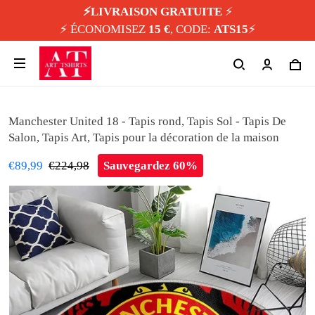
⚡️LIVRAISON GRATUITE
⚡️
⚡️ ÉCONOMISEZ
15 €
, CODE:
ATS15
⚡️
Manchester United 18 - Tapis rond, Tapis Sol - Tapis De
Salon, Tapis Art, Tapis pour la décoration de la maison
€89,99
€224,98
Sauvegardez 60%