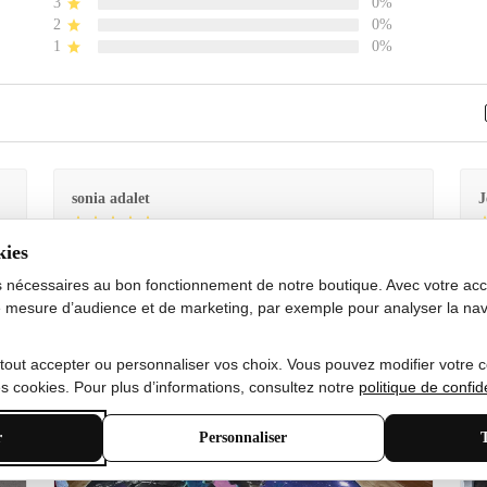
3
0%
2
0%
1
0%
sonia adalet
J
kies
Je
Le tapis est exactement comme sur la photo et en très
G
bon état doux
s nécessaires au bon fonctionnement de notre boutique. Avec votre acco
 mesure d’audience et de marketing, par exemple pour analyser la nav
 tout accepter ou personnaliser vos choix. Vous pouvez modifier votre 
 cookies. Pour plus d’informations, consultez notre
politique de confide
r
Personnaliser