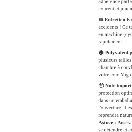
adhérence parfai
courent et jouen
🧼 Entretien Fa
accidents ! Ce t
en machine (cycl
rapidement.
🏠 Polyvalent p
plusieurs tailles
chambre à couch
votre coin Yoga
📦 Note importa
protection optim
dans un emball
l'ouverture, il 
reprendra natur
Astuce :
Passez 
se détendre et a