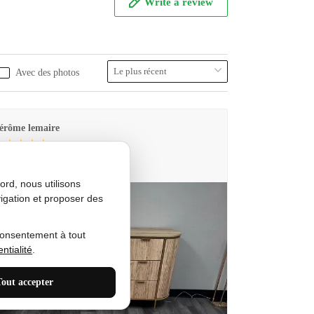
Write a review
Avec des photos
érôme lemaire
utes Produkt
rd, nous utilisons
igation et proposer des
consentement à tout
ntialité
.
Tout accepter