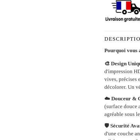
DESCRIPTIO
Pourquoi vous a
🎨 Design Uniq
d'impression HD 
vives, précises 
décolorer. Un vé
☁️ Douceur & C
(surface douce a
agréable sous le
🛡️ Sécurité Av
d'une couche an