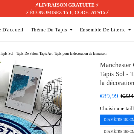
⚡️LIVRAISON GRATUITE
⚡️
⚡️ ÉCONOMISEZ
15 €
, CODE:
ATS15
⚡️
 D'accueil
Thème Du Tapis
Ensemble De Literie
pis Sol - Tapis De Salon, Tapis Art, Tapis pour la décoration de la maison
Manchester 
Tapis Sol - 
la décoratio
€89,99
€224
Choisir une tail
DIAMÈTRE 102 C
DIAMÈTRE 160 C