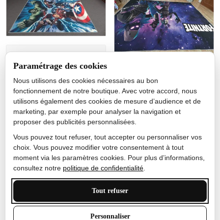
Jérôme lemaire
Paramétrage des cookies
Gutes Produkt
Nous utilisons des cookies nécessaires au bon
Nicole Camacho
fonctionnement de notre boutique. Avec votre accord, nous
utilisons également des cookies de mesure d’audience et de
Très bien
marketing, par exemple pour analyser la navigation et
Je ne m'attendais pas à ce
proposer des publicités personnalisées.
que le tapis ait un si bel
effet de couleur, l'encre est
Vous pouvez tout refuser, tout accepter ou personnaliser vos
très bonne, le tapis est
choix. Vous pouvez modifier votre consentement à tout
épais et doux, mon fils
moment via les paramètres cookies. Pour plus d’informations,
sera très excité
consultez notre
politique de confidentialité
.
Tout refuser
Anthony Trevalinet
Personnaliser