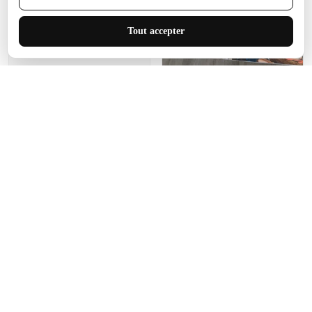
J'adore le style et la taille
Tout accepter
de ce tapis. C'est parfait
pour cet espace.
Manon Agard
Je recommanderai votre
produit
Impression de haute
qualité et joli petit tapis.
J'étendrai le tapis dans peu
d'espace pour que mes
enfants puissent jouer, quel
cadeau !
Fagiano
Ce tapis est incroyable.
Les lignes du motif sont
exactement comme