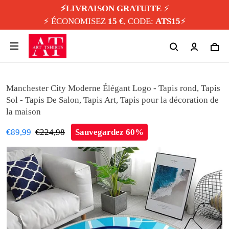
⚡️LIVRAISON GRATUITE
⚡️
⚡️ ÉCONOMISEZ
15 €
, CODE:
ATS15
⚡️
Manchester City Moderne Élégant Logo - Tapis rond, Tapis
Sol - Tapis De Salon, Tapis Art, Tapis pour la décoration de
la maison
€89,99
€224,98
Sauvegardez 60%