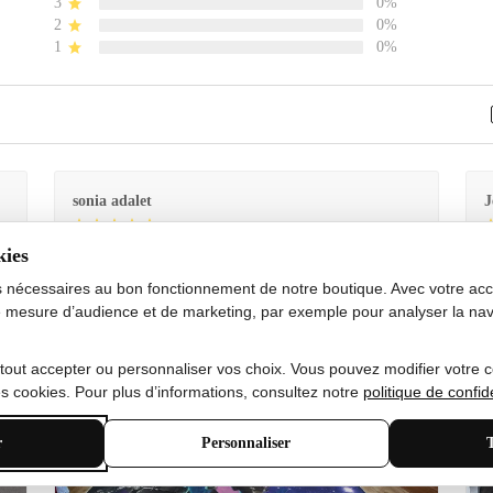
3
0%
2
0%
1
0%
sonia adalet
J
kies
Je
Le tapis est exactement comme sur la photo et en très
G
bon état doux
s nécessaires au bon fonctionnement de notre boutique. Avec votre acco
 mesure d’audience et de marketing, par exemple pour analyser la nav
 tout accepter ou personnaliser vos choix. Vous pouvez modifier votre 
 cookies. Pour plus d’informations, consultez notre
politique de confide
r
Personnaliser