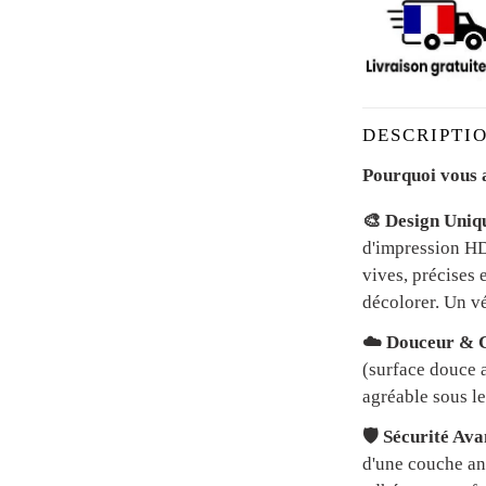
DESCRIPTIO
Pourquoi vous a
🎨 Design Uniq
d'impression HD 
vives, précises 
décolorer. Un vé
☁️ Douceur & C
(surface douce a
agréable sous le
🛡️ Sécurité Av
d'une couche an