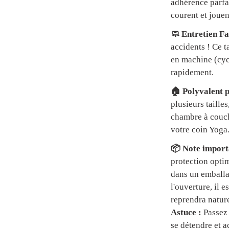
adhérence parfai
courent et jouen
🧼 Entretien Fa
accidents ! Ce t
en machine (cycl
rapidement.
🏠 Polyvalent p
plusieurs tailles
chambre à couch
votre coin Yoga
📦 Note importa
protection optim
dans un emball
l'ouverture, il 
reprendra natur
Astuce :
Passez 
se détendre et a