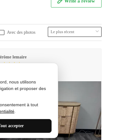
Write a review
Avec des photos
érôme lemaire
utes Produkt
rd, nous utilisons
igation et proposer des
consentement à tout
ntialité
.
Tout accepter