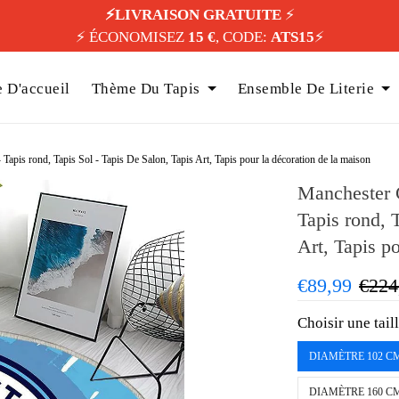
⚡️LIVRAISON GRATUITE
⚡️
⚡️ ÉCONOMISEZ
15 €
, CODE:
ATS15
⚡️
 D'accueil
Thème Du Tapis
Ensemble De Literie
pis rond, Tapis Sol - Tapis De Salon, Tapis Art, Tapis pour la décoration de la maison
Manchester 
Tapis rond, 
Art, Tapis p
€89,99
€224
Choisir une tail
DIAMÈTRE 102 C
DIAMÈTRE 160 C