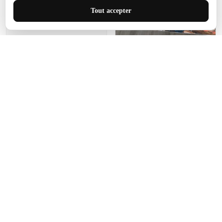
J'adore le style et la taille
Tout accepter
de ce tapis. C'est parfait
pour cet espace.
Manon Agard
Je recommanderai votre
produit
Impression de haute
qualité et joli petit tapis.
J'étendrai le tapis dans peu
d'espace pour que mes
enfants puissent jouer, quel
cadeau !
Fagiano
Ce tapis est incroyable.
Les lignes du motif sont
exactement comme
décrites. Livraison rapide