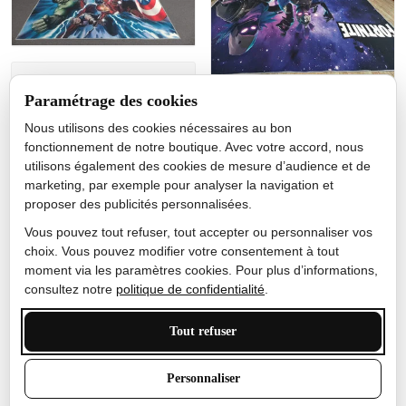
Jérôme lemaire
Paramétrage des cookies
Gutes Produkt
Nous utilisons des cookies nécessaires au bon
Nicole Camacho
fonctionnement de notre boutique. Avec votre accord, nous
utilisons également des cookies de mesure d’audience et de
Très bien
marketing, par exemple pour analyser la navigation et
Je ne m'attendais pas à ce
proposer des publicités personnalisées.
que le tapis ait un si bel
effet de couleur, l'encre est
Vous pouvez tout refuser, tout accepter ou personnaliser vos
très bonne, le tapis est
choix. Vous pouvez modifier votre consentement à tout
épais et doux, mon fils
moment via les paramètres cookies. Pour plus d’informations,
sera très excité
consultez notre
politique de confidentialité
.
Tout refuser
Anthony Trevalinet
Personnaliser