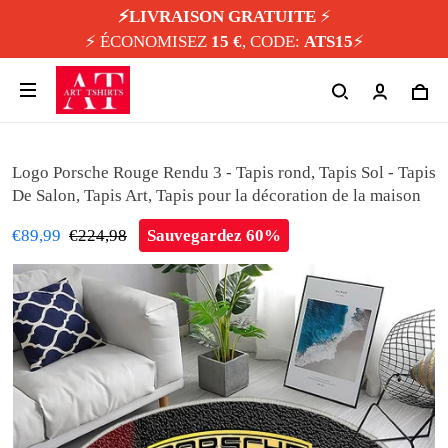
⚡️LIVRAISON GRATUITE
⚡️
⚡️ ÉCONOMISEZ
15 €
, CODE:
ATS15
⚡️
Logo Porsche Rouge Rendu 3 - Tapis rond, Tapis Sol - Tapis
De Salon, Tapis Art, Tapis pour la décoration de la maison
€89,99
€224,98
Sauvegardez 60%