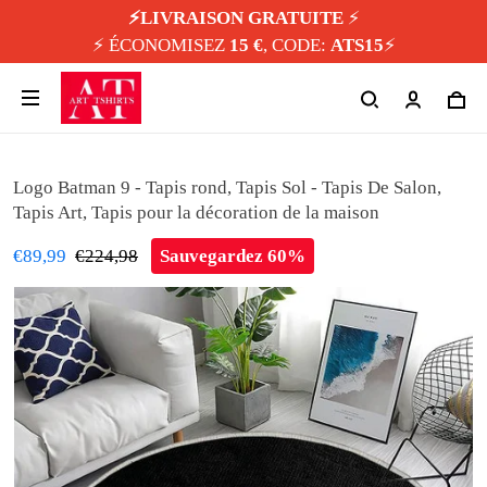
⚡️LIVRAISON GRATUITE
⚡️
⚡️ ÉCONOMISEZ
15 €
, CODE:
ATS15
⚡️
Logo Batman 9 - Tapis rond, Tapis Sol - Tapis De Salon,
Tapis Art, Tapis pour la décoration de la maison
€89,99
€224,98
Sauvegardez 60%