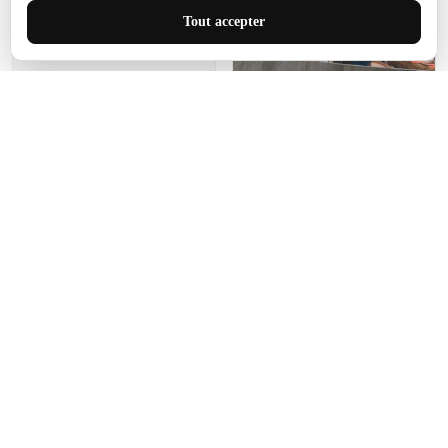
J'adore le style et la taille
Tout accepter
de ce tapis. C'est parfait
pour cet espace.
Manon Agard
Je recommanderai votre
produit
Impression de haute
qualité et joli petit tapis.
J'étendrai le tapis dans peu
d'espace pour que mes
enfants puissent jouer, quel
cadeau !
Fagiano
Ce tapis est incroyable.
Les lignes du motif sont
exactement comme
décrites. Livraison rapide