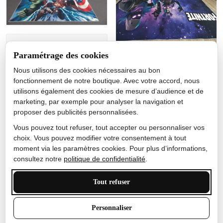
Jérôme lemaire
Paramétrage des cookies
Gutes Produkt
Nous utilisons des cookies nécessaires au bon
Nicole Camacho
fonctionnement de notre boutique. Avec votre accord, nous
utilisons également des cookies de mesure d’audience et de
Très bien
marketing, par exemple pour analyser la navigation et
Je ne m'attendais pas à ce
proposer des publicités personnalisées.
que le tapis ait un si bel
effet de couleur, l'encre est
Vous pouvez tout refuser, tout accepter ou personnaliser vos
très bonne, le tapis est
choix. Vous pouvez modifier votre consentement à tout
épais et doux, mon fils
moment via les paramètres cookies. Pour plus d’informations,
sera très excité
consultez notre
politique de confidentialité
.
Tout refuser
Anthony Trevalinet
Personnaliser