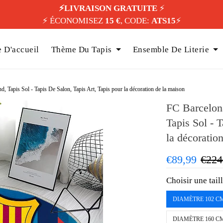
⚡️LIVRAISON GRATUITE
⚡️
⚡️ ÉCONOMISEZ
15 €
, CODE:
ATS15
⚡️
 D'accueil
Thème Du Tapis
Ensemble De Literie
 Tapis Sol - Tapis De Salon, Tapis Art, Tapis pour la décoration de la maison
FC Barcelon
Tapis Sol - 
la décoratio
€89,99
€224
Choisir une tail
DIAMÈTRE 102 C
DIAMÈTRE 160 C