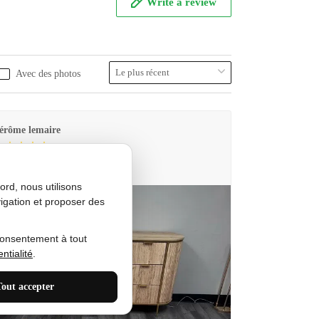
Write a review
Avec des photos
érôme lemaire
utes Produkt
rd, nous utilisons
igation et proposer des
consentement à tout
ntialité
.
Tout accepter