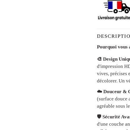
DESCRIPTIO
Pourquoi vous a
🎨 Design Uniq
d'impression HD 
vives, précises 
décolorer. Un vé
☁️ Douceur & C
(surface douce a
agréable sous le
🛡️ Sécurité Av
d'une couche an