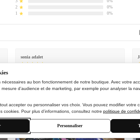
3
0%
2
0%
1
0%
sonia adalet
J
kies
Je
Le tapis est exactement comme sur la photo et en très
G
bon état doux
s nécessaires au bon fonctionnement de notre boutique. Avec votre acco
 mesure d’audience et de marketing, par exemple pour analyser la nav
 tout accepter ou personnaliser vos choix. Vous pouvez modifier votre 
 cookies. Pour plus d’informations, consultez notre
politique de confide
r
Personnaliser