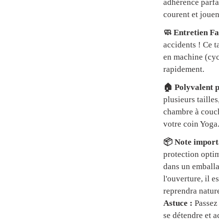
adhérence parfai
courent et jouen
🧼 Entretien Fa
accidents ! Ce t
en machine (cycl
rapidement.
🏠 Polyvalent p
plusieurs tailles
chambre à couch
votre coin Yoga
📦 Note importa
protection optim
dans un emball
l'ouverture, il 
reprendra natur
Astuce :
Passez 
se détendre et a